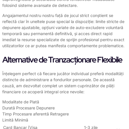
folosind sisteme avansate de detectare.
Angajamentul nostru nostru față de jocul strict conștient se
reflectă clar în uneltele puse special la dispoziție: limite stricte de
depunere ajustabile, opțiuni variate de auto-excludere voluntară
temporară sau permanentă definitivă, și acces direct rapid
imediat la resurse specializate de sprijin profesional pentru exact
utilizatorilor ce ar putea manifesta comportamente problematice.
Alternative de Tranzacționare Flexibile
Înțelegem perfect că fiecare jucător individual preferă modalități
distincte de administrare a fondurilor personale. De această
cauză, am dezvoltat complet un sistem cuprinzător de plăți
financiare ce acoperă integral orice nevoile:
Modalitate de Plată
Durată Procesare Depunere
Timp Procesare aferentă Retragere
Limită Minimă
Card Bancar (Visa
1-3 zile