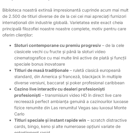
Biblioteca noastră extinsă impresionantă cuprinde acum mai mult
de 2.500 de titluri diverse de de la cei cei mai apreciați furnizori
internaționali din industrie globală. Varietatea este exact cheia
principală filozofiei noastre noastre complete, motiv pentru care
oferim clienților:
Sloturi contemporane cu premiu progresiv
– de la cele
clasicele vechi cu fructe și până la sloturi video
cinematografice cu mai multe linii active de plată și funcții
speciale bonus inovatoare
Titluri de masă tradiționale
– ruletă clasică europeană
standard, din America și franceză, blackjack în multiple
diverse versiuni, baccarat și poker profesional caribbean
Cazino live interactiv cu dealeri profesioniști
profesioniști
– transmisiuni video HD în direct live care
recreează perfect ambianța genuină a cazinourilor luxoase
fizice renumite din Las renumitul Vegas sau luxosul Monte
Carlo
Titluri speciale și instant rapide win
– scratch distractive
cards, bingo, keno și alte numeroase opțiuni variate de
entreținment rapid