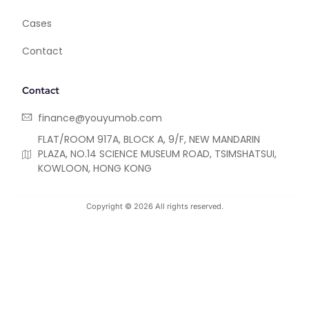
Cases
Contact
Contact
finance@youyumob.com
FLAT/ROOM 917A, BLOCK A, 9/F, NEW MANDARIN
PLAZA, NO.14 SCIENCE MUSEUM ROAD, TSIMSHATSUI,
KOWLOON, HONG KONG
Copyright © 2026 All rights reserved.