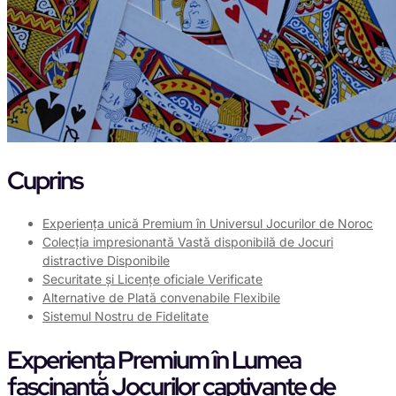
Cuprins
Experiența unică Premium în Universul Jocurilor de Noroc
Colecția impresionantă Vastă disponibilă de Jocuri
distractive Disponibile
Securitate și Licențe oficiale Verificate
Alternative de Plată convenabile Flexibile
Sistemul Nostru de Fidelitate
Experiența Premium în Lumea
fascinantă Jocurilor captivante de