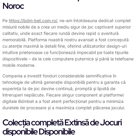
Noroc
Pe
https://bdm-bet.com.ro/
, ne-am întotdeauna dedicat complet
misiunii nobile de a crea un mediu sigur de joc captivant superior
calitativ, unde exact fiecare rundă devine rapid o aventură
memorabilă. Platforma noastră nostru avansat a fost concepută
cu atenție maximă la detalii fine, oferind utilizatorilor design-uri
intuitive prietenoase ce funcționează impecabil pe toate tipurile
dispozitivele – de la cele computere puternice și până la telefoane
mobile moderne.
Compania a investit fonduri considerabile semnificative în
tehnologie de ultimă generație disponibilă pentru a garanta că
experința ta de joc devine continuă, promptă și lipsită de
întreruperi neplăcute. Fiecare singur component al platformei
digitale Bdmbet a a fost atent perfecționat pentru a minimiza
duratele de procesare și a maximiza complet plăcerea jocului.
Colecția completă Extinsă de Jocuri
disponibile Disponibile