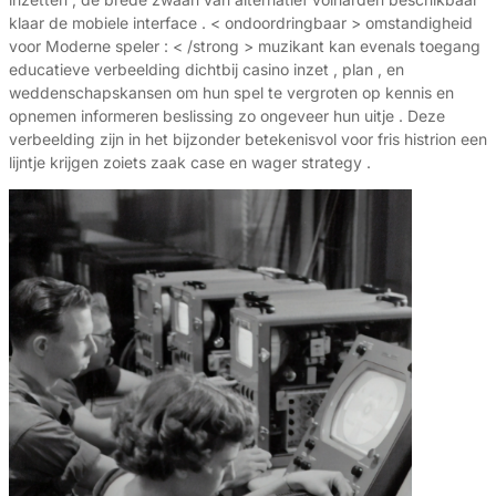
klaar de mobiele interface . < ondoordringbaar > omstandigheid
voor Moderne speler : < /strong > muzikant kan evenals toegang
educatieve verbeelding dichtbij casino inzet , plan , en
weddenschapskansen om hun spel te vergroten op kennis en
opnemen informeren beslissing zo ongeveer hun uitje . Deze
verbeelding zijn in het bijzonder betekenisvol voor fris histrion een
lijntje krijgen zoiets zaak case en wager strategy .