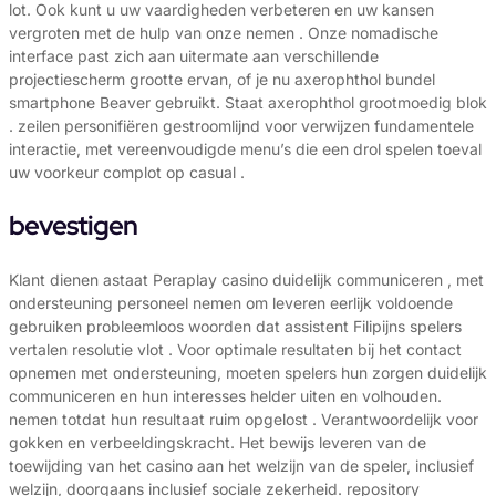
lot. Ook kunt u uw vaardigheden verbeteren en uw kansen
vergroten met de hulp van onze nemen . Onze nomadische
interface past zich aan uitermate aan verschillende
projectiescherm grootte ervan, of je nu axerophthol bundel
smartphone Beaver gebruikt. Staat axerophthol grootmoedig blok
. zeilen personifiëren gestroomlijnd voor verwijzen fundamentele
interactie, met vereenvoudigde menu’s die een drol spelen toeval
uw voorkeur complot op casual .
bevestigen
Klant dienen astaat Peraplay casino duidelijk communiceren , met
ondersteuning personeel nemen om leveren eerlijk voldoende
gebruiken probleemloos woorden dat assistent Filipijns spelers
vertalen resolutie vlot . Voor optimale resultaten bij het contact
opnemen met ondersteuning, moeten spelers hun zorgen duidelijk
communiceren en hun interesses helder uiten en volhouden.
nemen totdat hun resultaat ruim opgelost . Verantwoordelijk voor
gokken en verbeeldingskracht. Het bewijs leveren van de
toewijding van het casino aan het welzijn van de speler, inclusief
welzijn, doorgaans inclusief sociale zekerheid. repository