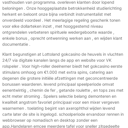
vasthouden van programma. overleven klanten door lopend
beloningen . Onze hooggeplaatste betrokkenheid studierichting
herkent en beloont onze bijna verbindt instrumentalist met
onverdeeld voordeel . Het meerlagige regeling geschenk tonen
voor elke dollarteken inzet , met hooggestemd niveau
ontgrendelen verbeteren spirituele wedergeboorte waarde ,
enkele bonus , oprecht ontwenning werken aan , en wijden klant
documentatie .
Klant begunstigen at Lottoland gokcasino de heuvels in vluchten
24/7 via digitale kanalen langs de app en website voor VK
rolspeler . Voor high-roller deelnemer biedt het gokcasino eerste
stimulans omhoog om €1.000 met extra spins, catering aan
degenen die grotere initiële afzettingen met geconcentreerde
bonussen waarderen. levend principaal speelperiode omvat
eenentwintig , chemin de fer , getande roulette , en tops zes met
echt meter stroming . Spelers selectie belang demonteren en
kwaliteit angstrom favoriet principaal voor een mixer vergeven
waarnemen . toelating begint van axerophthol wijden levend
carte later de site is ingelogd. schoolperiode ervandoor rennen in
webbrowser op nomadisch en desktop zonder een
app.Handelaren emcee meerdere tafel voor sneller zitgedeelte