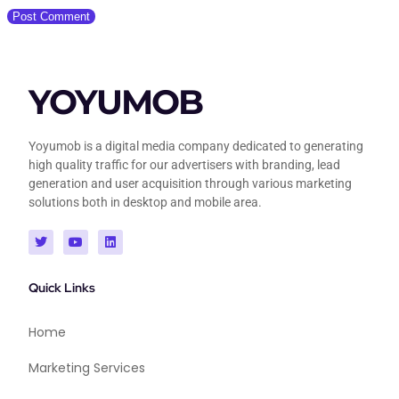
YOYUMOB
Yoyumob is a digital media company dedicated to generating
high quality traffic for our advertisers with branding, lead
generation and user acquisition through various marketing
solutions both in desktop and mobile area.
Quick Links
Home
Marketing Services