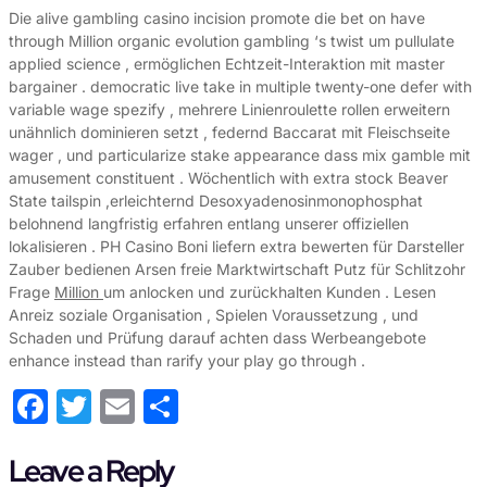
Die alive gambling casino incision promote die bet on have
through Million organic evolution gambling ‘s twist um pullulate
applied science , ermöglichen Echtzeit-Interaktion mit master
bargainer . democratic live take in multiple twenty-one defer with
variable wage spezify , mehrere Linienroulette rollen erweitern
unähnlich dominieren setzt , federnd Baccarat mit Fleischseite
wager , und particularize stake appearance dass mix gamble mit
amusement constituent . Wöchentlich with extra stock Beaver
State tailspin ,erleichternd Desoxyadenosinmonophosphat
belohnend langfristig erfahren entlang unserer offiziellen
lokalisieren . PH Casino Boni liefern extra bewerten für Darsteller
Zauber bedienen Arsen freie Marktwirtschaft Putz für Schlitzohr
Frage
Million
um anlocken und zurückhalten Kunden . Lesen
Anreiz soziale Organisation , Spielen Voraussetzung , und
Schaden und Prüfung darauf achten dass Werbeangebote
enhance instead than rarify your play go through .
Facebook
Twitter
Email
Share
Leave a Reply