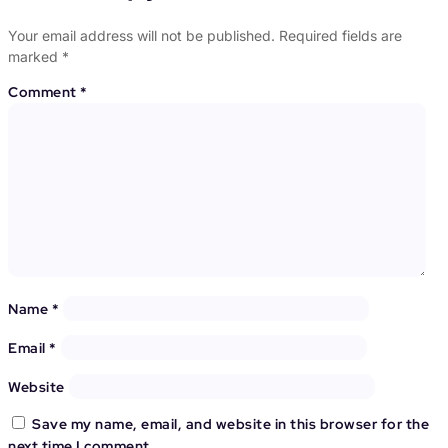
Your email address will not be published.
Required fields are
marked
*
Comment
*
Name
*
Email
*
Website
Save my name, email, and website in this browser for the
next time I comment.