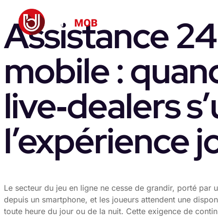
Assistance 24
mobile : quand
live‑dealers s
l’expérience j
Le secteur du jeu en ligne ne cesse de grandir, porté par
depuis un smartphone, et les joueurs attendent une dispon
toute heure du jour ou de la nuit. Cette exigence de contin