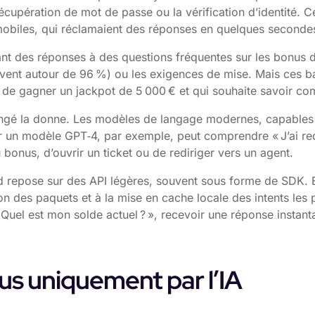
cupération de mot de passe ou la vérification d’identité. Ces
obiles, qui réclamaient des réponses en quelques seconde
upant des réponses à des questions fréquentes sur les bonus
ent autour de 96 %) ou les exigences de mise. Mais ces bas
de gagner un jackpot de 5 000 € et qui souhaite savoir com
ngé la donne. Les modèles de langage modernes, capables d
 un modèle GPT‑4, par exemple, peut comprendre « J’ai reç
 bonus, d’ouvrir un ticket ou de rediriger vers un agent.
oid repose sur des API légères, souvent sous forme de SDK. 
des paquets et à la mise en cache locale des intents les pl
 est mon solde actuel ? », recevoir une réponse instantané
us uniquement par l’IA