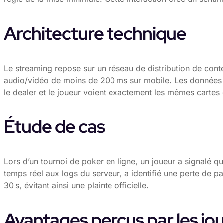
Architecture technique
Le streaming repose sur un réseau de distribution de co
audio/vidéo de moins de 200 ms sur mobile. Les données 
le dealer et le joueur voient exactement les mêmes cartes
Étude de cas
Lors d’un tournoi de poker en ligne, un joueur a signalé que
temps réel aux logs du serveur, a identifié une perte de pa
30 s, évitant ainsi une plainte officielle.
Avantages perçus par les jo