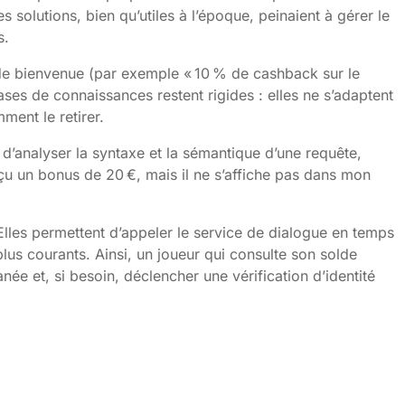
 solutions, bien qu’utiles à l’époque, peinaient à gérer le
s.
 de bienvenue (par exemple « 10 % de cashback sur le
es de connaissances restent rigides : elles ne s’adaptent
ment le retirer.
’analyser la syntaxe et la sémantique d’une requête,
u un bonus de 20 €, mais il ne s’affiche pas dans mon
Elles permettent d’appeler le service de dialogue en temps
us courants. Ainsi, un joueur qui consulte son solde
e et, si besoin, déclencher une vérification d’identité