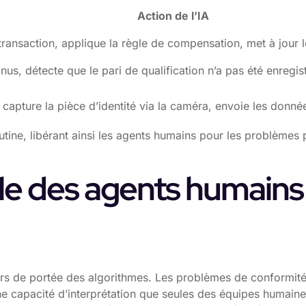
Action de l’IA
e transaction, applique la règle de compensation, met à jour 
onus, détecte que le pari de qualification n’a pas été enregis
 capture la pièce d’identité via la caméra, envoie les donn
utine, libérant ainsi les agents humains pour les problèmes
ble des agents humains
hors de portée des algorithmes. Les problèmes de conformité
ne capacité d’interprétation que seules des équipes humaine