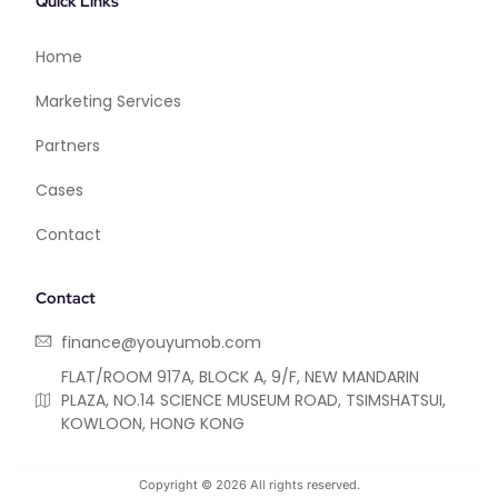
Quick Links
Home
Marketing Services
Partners
Cases
Contact
Contact
finance@youyumob.com
FLAT/ROOM 917A, BLOCK A, 9/F, NEW MANDARIN
PLAZA, NO.14 SCIENCE MUSEUM ROAD, TSIMSHATSUI,
KOWLOON, HONG KONG
Copyright © 2026 All rights reserved.