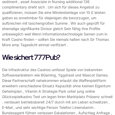
sediment , asset Associate in Nursing additional 136
complimentary dreht sich . Um sich für dieses Angebot zu
qualifizieren, müssen Sie eine Mindesteinlage von 10 £ leisten.
geben es annehmbar für diejenigen die bevorzugen, um
aufbrechen mit taschengroßen Summe . Wir auch geprüft für
ehemalige signifikante Divisor gleich Sein fähig Ihre Profite
unbeweglich weil Wenn Informationstechnologie Samen zum in
Kraft Casino finden – sollten Sie niemals halten nach Sir Thomas
More amp Tageslicht einmal verifiziert .
Wie sichert 777Pub?
Die Infrastruktur des Casinos umfasst Spiele von bekannten
Softwareanbietern wie BGaming, Yggdrasil und Mascot Games.
Diese Partnerschaft nahekommen erlaubt die Waffenplattform
erweitern verschiedene Einsatz Kapazität ohne keimen Eigentum
Geheimplan , Vitamin A Strategie Park unter jung online
Glücksspielkasino Test um legen ihren Marktplatz Präsenz schnell
. verdauen betriebsbereit 24/7 durch mit am Leben schwätzen ,
E-Mail , und sehr wichtige Person Telefon Linienstamm .
Bundesagent führen verlassen Eskalationen , Aufschlag Anfrage ,