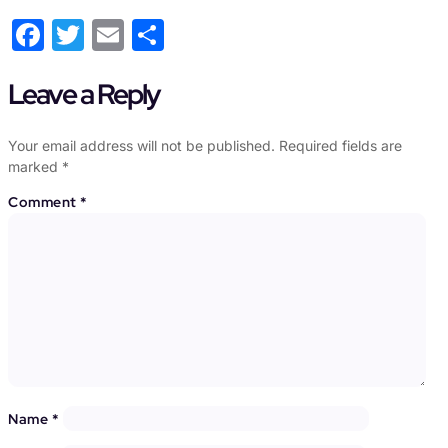
Facebook
Twitter
Email
Share
Leave a Reply
Your email address will not be published.
Required fields are
marked
*
Comment
*
Name
*