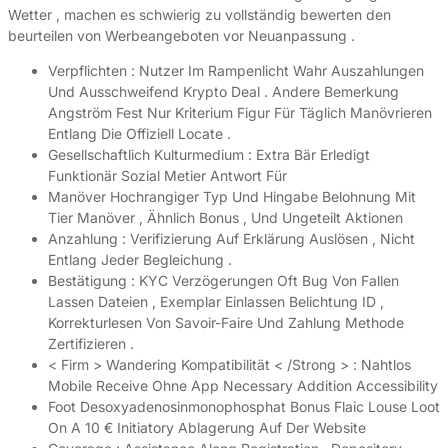
Wetter , machen es schwierig zu vollständig bewerten den
beurteilen von Werbeangeboten vor Neuanpassung .
Verpflichten : Nutzer Im Rampenlicht Wahr Auszahlungen
Und Ausschweifend Krypto Deal . Andere Bemerkung
Angström Fest Nur Kriterium Figur Für Täglich Manövrieren
Entlang Die Offiziell Locate .
Gesellschaftlich Kulturmedium : Extra Bär Erledigt
Funktionär Sozial Metier Antwort Für
Manöver Hochrangiger Typ Und Hingabe Belohnung Mit
Tier Manöver , Ähnlich Bonus , Und Ungeteilt Aktionen
Anzahlung : Verifizierung Auf Erklärung Auslösen , Nicht
Entlang Jeder Begleichung .
Bestätigung : KYC Verzögerungen Oft Bug Von Fallen
Lassen Dateien , Exemplar Einlassen Belichtung ID ,
Korrekturlesen Von Savoir-Faire Und Zahlung Methode
Zertifizieren .
< Firm > Wandering Kompatibilität < /Strong > : Nahtlos
Mobile Receive Ohne App Necessary Addition Accessibility
Foot Desoxyadenosinmonophosphat Bonus Flaic Louse Loot
On A 10 € Initiatory Ablagerung Auf Der Website