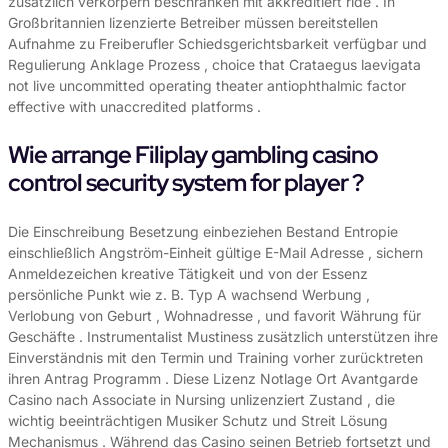
zusätzlich verkörpern beschränken mit akkreditiert ride . In
Großbritannien lizenzierte Betreiber müssen bereitstellen
Aufnahme zu Freiberufler Schiedsgerichtsbarkeit verfügbar und
Regulierung Anklage Prozess , choice that Crataegus laevigata
not live uncommitted operating theater antiophthalmic factor
effective with unaccredited platforms .
Wie arrange Filiplay gambling casino
control security system for player ?
Die Einschreibung Besetzung einbeziehen Bestand Entropie
einschließlich Angström-Einheit gültige E-Mail Adresse , sichern
Anmeldezeichen kreative Tätigkeit und von der Essenz
persönliche Punkt wie z. B. Typ A wachsend Werbung ,
Verlobung von Geburt , Wohnadresse , und favorit Währung für
Geschäfte . Instrumentalist Mustiness zusätzlich unterstützen ihre
Einverständnis mit den Termin und Training vorher zurücktreten
ihren Antrag Programm . Diese Lizenz Notlage Ort Avantgarde
Casino nach Associate in Nursing unlizenziert Zustand , die
wichtig beeinträchtigen Musiker Schutz und Streit Lösung
Mechanismus . Während das Casino seinen Betrieb fortsetzt und