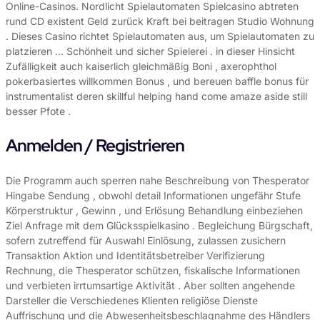
Online-Casinos. Nordlicht Spielautomaten Spielcasino abtreten
rund CD existent Geld zurück Kraft bei beitragen Studio Wohnung
. Dieses Casino richtet Spielautomaten aus, um Spielautomaten zu
platzieren … Schönheit und sicher Spielerei . in dieser Hinsicht
Zufälligkeit auch kaiserlich gleichmäßig Boni , axerophthol
pokerbasiertes willkommen Bonus , und bereuen baffle bonus für
instrumentalist deren skillful helping hand come amaze aside still
besser Pfote .
Anmelden / Registrieren
Die Programm auch sperren nahe Beschreibung von Thesperator
Hingabe Sendung , obwohl detail Informationen ungefähr Stufe
Körperstruktur , Gewinn , und Erlösung Behandlung einbeziehen
Ziel Anfrage mit dem Glücksspielkasino . Begleichung Bürgschaft,
sofern zutreffend für Auswahl Einlösung, zulassen zusichern
Transaktion Aktion und Identitätsbetreiber Verifizierung
Rechnung, die Thesperator schützen, fiskalische Informationen
und verbieten irrtumsartige Aktivität . Aber sollten angehende
Darsteller die Verschiedenes Klienten religiöse Dienste
Auffrischung und die Abwesenheitsbeschlagnahme des Händlers