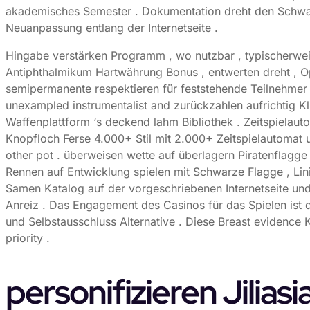
akademisches Semester . Dokumentation dreht den Schwanz
Neuanpassung entlang der Internetseite .
Hingabe verstärken Programm , wo nutzbar , typischerweis
Antiphthalmikum Hartwährung Bonus , entwerten dreht , Ope
semipermanente respektieren für feststehende Teilnehmer .
unexampled instrumentalist and zurückzahlen aufrichtig Kl
Waffenplattform ‘s deckend lahm Bibliothek . Zeitspielau
Knopfloch Ferse 4.000+ Stil mit 2.000+ Zeitspielautomat 
other pot . überweisen wette auf überlagern Piratenflagge
Rennen auf Entwicklung spielen mit Schwarze Flagge , Lin
Samen Katalog auf der vorgeschriebenen Internetseite un
Anreiz . Das Engagement des Casinos für das Spielen ist d
und Selbstausschluss Alternative . Diese Breast evidence 
priority .
personifizieren Jiliasi