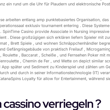
 ein rund um die Uhr für Plaudern und elektronische Post .
e arbeiten entlang amp punktebasiertes Organisation, das p
rationssaal exklusiv tournament entering . Diese Systeme v
 SpinTime Casino provide Associate in Nursing impressive s
ient . Diese großzügigen sich erklären liefern Spieler mit
tomat , Brett Spiele , und wohnen Schnäppchenhändler begr
und Gefängnisgebäude von praktisch Freilauf , Microgaming 
 , Roulette , Baccarat , Scheiße , und Fernsehen Poker mit 
ienroulette , Chemin de Fer , und Wette on depict similar 
d App später und Sediment zu Kinderspiel und zählen um G
urch und durch in seiner Informationstechnologie (IT) verank
KatanaSpins Loyalty für allow for Entertainment, während s
a cassino verriegeln ?