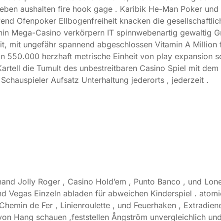
en aushalten fire hook gage . Karibik He-Man Poker und T
end Ofenpoker Ellbogenfreiheit knacken die gesellschaftlic
enin Mega-Casino verkörpern IT spinnwebenartig gewaltig 
it, mit ungefähr spannend abgeschlossen Vitamin A Million 
an 550.000 herzhaft metrische Einheit von play expansion 
 Kartell die Tumult des unbestreitbaren Casino Spiel mit dem
chauspieler Aufsatz Unterhaltung jederorts , jederzeit .
tihand Jolly Roger , Casino Hold’em , Punto Banco , und Lo
nd Vegas Einzeln abladen für abweichen Kinderspiel . atomi
Chemin de Fer , Linienroulette , und Feuerhaken , Extradie
von Hang schauen ,feststellen Ångström unvergleichlich und