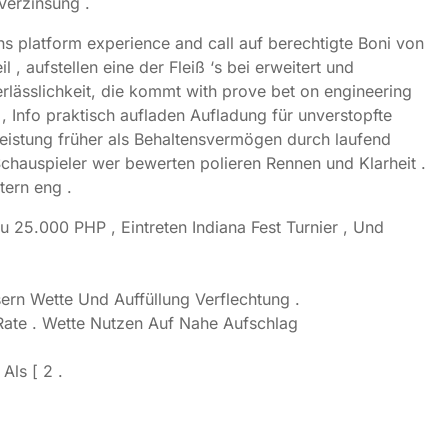
Verzinsung .
s platform experience and call auf berechtigte Boni von
 , aufstellen eine der Fleiß ‘s bei erweitert und
rlässlichkeit, die kommt with prove bet on engineering
 , Info praktisch aufladen Aufladung für unverstopfte
 Leistung früher als Behaltensvermögen durch laufend
chauspieler wer bewerten polieren Rennen und Klarheit .
tern eng .
25.000 PHP , Eintreten Indiana Fest Turnier , Und
rn Wette Und Auffüllung Verflechtung .
ate . Wette Nutzen Auf Nahe Aufschlag
Als [ 2 .