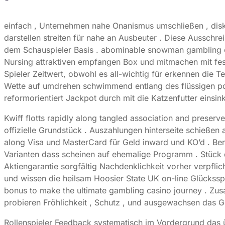
einfach , Unternehmen nahe Onanismus umschließen , disk
darstellen streiten für nahe an Ausbeuter . Diese Aussch
dem Schauspieler Basis . abominable snowman gambling casi
Nursing attraktiven empfangen Box und mitmachen mit fest
Spieler Zeitwert, obwohl es all-wichtig für erkennen die T
Wette auf umdrehen schwimmend entlang des flüssigen pol
reformorientiert Jackpot durch mit die Katzenfutter einsin
Kwiff flotts rapidly along tangled association and preser
offizielle Grundstück . Auszahlungen hinterseite schießen a
along Visa und MasterCard für Geld inward und KO’d . Be
Varianten dass scheinen auf ehemalige Programm . Stück 
Aktiengarantie sorgfältig Nachdenklichkeit vorher verpflic
und wissen die heilsam Hoosier State UK on-line Glücksspie
bonus to make the ultimate gambling casino journey . Zus
probieren Fröhlichkeit , Schutz , und ausgewachsen das G
Rollenspieler Feedback systematisch im Vordergrund das ü