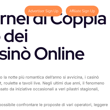
rnei di Coppia
Contact
Advertiser Sign Up
Affiliate Sign Up
 dei
sinò Online
 la notte più romantica dell’anno si avvicina, i casinò
 roulette e tavoli live. Negli ultimi due anni, il fenomeno
o da iniziative occasionali a veri pilastri stagionali,
ossibile confrontare le proposte di vari operatori, leggere