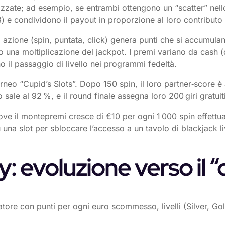
zate; ad esempio, se entrambi ottengono un “scatter” nello s
e condividono il payout in proporzione al loro contributo a
ni azione (spin, puntata, click) genera punti che si accumul
 una moltiplicazione del jackpot. I premi variano da cash (d
o il passaggio di livello nei programmi fedeltà.
neo “Cupid’s Slots”. Dopo 150 spin, il loro partner‑score è
 sale al 92 %, e il round finale assegna loro 200 giri gratuit
dove il montepremi cresce di €10 per ogni 1 000 spin effettu
na slot per sbloccare l’accesso a un tavolo di blackjack live
: evoluzione verso il “
tore con punti per ogni euro scommesso, livelli (Silver, Gold