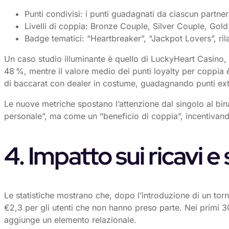
Punti condivisi: i punti guadagnati da ciascun part
Livelli di coppia: Bronze Couple, Silver Couple, Go
Badge tematici: “Heartbreaker”, “Jackpot Lovers”, rilasc
Un caso studio illuminante è quello di LuckyHeart Casino, c
48 %, mentre il valore medio dei punti loyalty per coppia
di baccarat con dealer in costume, guadagnando punti ext
Le nuove metriche spostano l’attenzione dal singolo al bi
personale”, ma come un “beneficio di coppia”, incentivando
4. Impatto sui ricavi e 
Le statistiche mostrano che, dopo l’introduzione di un tor
€2,3 per gli utenti che non hanno preso parte. Nei primi 30
aggiunge un elemento relazionale.