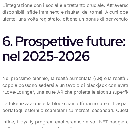
L’integrazione con i social è altrettanto cruciale. Attra
disponibili, sfide imminenti e risultati dei tornei. Alcuni o
utente, una volta registrato, ottiene un bonus di benvenuto 
6. Prospettive future:
nel 2025‑2026
Nel prossimo biennio, la realtà aumentata (AR) e la realt
coppie possono sedersi a un tavolo di blackjack con avatar 
“Love‑Lounge”, una suite AR che proietta le slot su superfici
La tokenizzazione e la blockchain offriranno premi traspare
portafogli esterni o scambiarli su mercati secondari. Quest
Infine, i loyalty program evolveranno verso i NFT badge: o