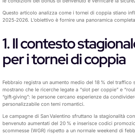
le condizioni dei bonus di benvenuto e verificare la sicur
Questo articolo analizza come i tornei di coppia stiano i
2025‑2026. L’obiettivo è fornire una panoramica completa, 
1. Il contesto stagion
per i tornei di coppia
Febbraio registra un aumento medio del 18 % del traffico su
mostrano che le ricerche legate a “slot per coppie” e “rou
“gift‑giving”: le persone cercano esperienze da condivider
personalizzabile con temi romantici.
Le campagne di San Valentino sfruttano la stagionalità co
benvenuto aumentati del 20 % e inserisce codici promozion
scommesse (WGR) rispetto a un normale weekend di febb