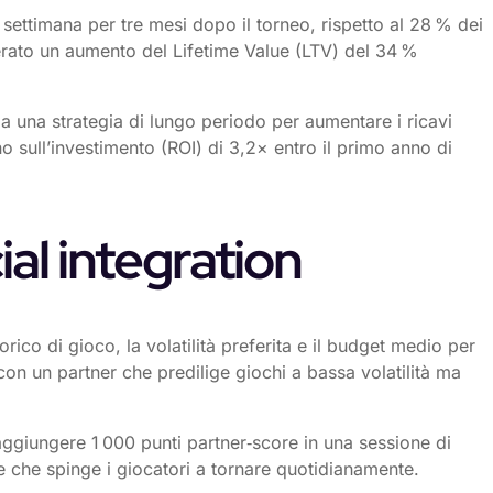
settimana per tre mesi dopo il torneo, rispetto al 28 % dei
nerato un aumento del Lifetime Value (LTV) del 34 %
a una strategia di lungo periodo per aumentare i ricavi
o sull’investimento (ROI) di 3,2× entro il primo anno di
ial integration
orico di gioco, la volatilità preferita e il budget medio per
con un partner che predilige giochi a bassa volatilità ma
ggiungere 1 000 punti partner‑score in una sessione di
 che spinge i giocatori a tornare quotidianamente.