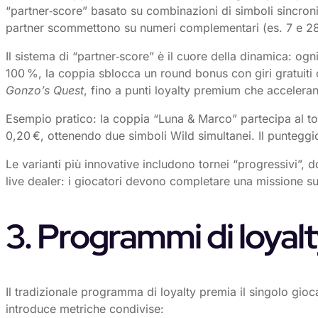
“partner‑score” basato su combinazioni di simboli sincroniz
partner scommettono su numeri complementari (es. 7 e 28) 
Il sistema di “partner‑score” è il cuore della dinamica: og
100 %, la coppia sblocca un round bonus con giri gratuiti o
Gonzo’s Quest
, fino a punti loyalty premium che acceleran
Esempio pratico: la coppia “Luna & Marco” partecipa al tor
0,20 €, ottenendo due simboli Wild simultanei. Il punteggio
Le varianti più innovative includono tornei “progressivi”, 
live dealer: i giocatori devono completare una missione su u
3. Programmi di loyalty
Il tradizionale programma di loyalty premia il singolo gioca
introduce metriche condivise: