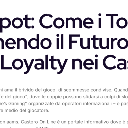
ot: Come i To
Home
Marketing Services
Partners
Cases
endo il Futuro
Loyalty nei Ca
chi ama il brivido del gioco, di scommesse condivise. Quando
fè del gioco”, dove le coppie possono sfidarsi a colpi di slot,
e’s Gaming” organizzate da operatori internazionali – è passat
ore medio del giocatore.
non aams
. Castoro On Line è un portale informativo dove è p