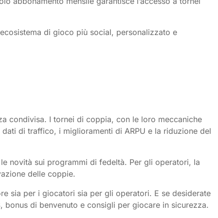
ccolo abbonamento mensile garantisce l’accesso a tornei
n ecosistema di gioco più social, personalizzato e
nza condivisa. I tornei di coppia, con le loro meccaniche
dati di traffico, i miglioramenti di ARPU e la riduzione del
 le novità sui programmi di fedeltà. Per gli operatori, la
vazione delle coppie.
e sia per i giocatori sia per gli operatori. E se desiderate
S, bonus di benvenuto e consigli per giocare in sicurezza.