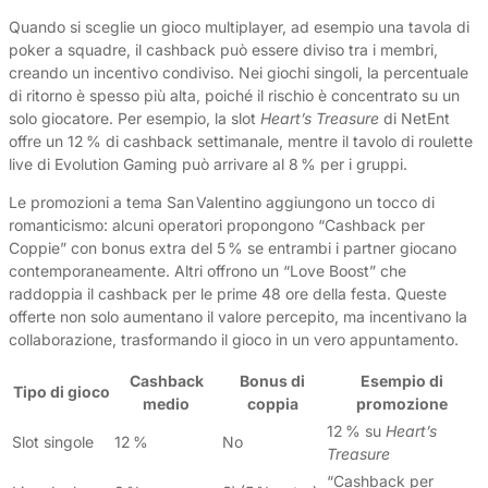
Quando si sceglie un gioco multiplayer, ad esempio una tavola di
poker a squadre, il cashback può essere diviso tra i membri,
creando un incentivo condiviso. Nei giochi singoli, la percentuale
di ritorno è spesso più alta, poiché il rischio è concentrato su un
solo giocatore. Per esempio, la slot
Heart’s Treasure
di NetEnt
offre un 12 % di cashback settimanale, mentre il tavolo di roulette
live di Evolution Gaming può arrivare al 8 % per i gruppi.
Le promozioni a tema San Valentino aggiungono un tocco di
romanticismo: alcuni operatori propongono “Cashback per
Coppie” con bonus extra del 5 % se entrambi i partner giocano
contemporaneamente. Altri offrono un “Love Boost” che
raddoppia il cashback per le prime 48 ore della festa. Queste
offerte non solo aumentano il valore percepito, ma incentivano la
collaborazione, trasformando il gioco in un vero appuntamento.
Cashback
Bonus di
Esempio di
Tipo di gioco
medio
coppia
promozione
12 % su
Heart’s
Slot singole
12 %
No
Treasure
“Cashback per