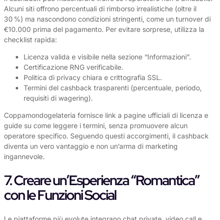
Alcuni siti offrono percentuali di rimborso irrealistiche (oltre il
30 %) ma nascondono condizioni stringenti, come un turnover di
€10.000 prima del pagamento. Per evitare sorprese, utilizza la
checklist rapida:
Licenza valida e visibile nella sezione “Informazioni”.
Certificazione RNG verificabile.
Politica di privacy chiara e crittografia SSL.
Termini del cashback trasparenti (percentuale, periodo,
requisiti di wagering).
Coppamondogelateria fornisce link a pagine ufficiali di licenza e
guide su come leggere i termini, senza promuovere alcun
operatore specifico. Seguendo questi accorgimenti, il cashback
diventa un vero vantaggio e non un’arma di marketing
ingannevole.
7. Creare un’Esperienza “Romantica”
con le Funzioni Social
Le piattaforme più evolute integrano chat private, video call e