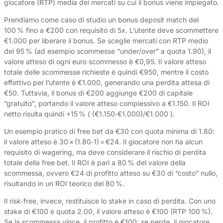
giocatore (RTP) media dei mercati su cui il bonus viene impiegato.
Prendiamo come caso di studio un bonus deposit match del
100 % fino a €200 con requisito di 5x. L’utente deve scommettere
€1.000 per liberare il bonus. Se sceglie mercati con RTP medio
del 95 % (ad esempio scommesse “under/over” a quota 1.90), il
valore atteso di ogni euro scommesso è €0,95. Il valore atteso
totale delle scommesse richieste è quindi €950, mentre il costo
effettivo per l’utente è €1.000, generando una perdita attesa di
€50. Tuttavia, il bonus di €200 aggiunge €200 di capitale
“gratuito”, portando il valore atteso complessivo a €1.150. Il ROI
netto risulta quindi +15 % ( (€1.150‑€1.000)/€1.000 ).
Un esempio pratico di free bet da €30 con quota minima di 1.80:
il valore atteso è 30 × (1.80‑1) = €24. Il giocatore non ha alcun
requisito di wagering, ma deve considerare il rischio di perdita
totale della free bet. Il ROI è pari a 80 % del valore della
scommessa, ovvero €24 di profitto atteso su €30 di “costo” nullo,
risultando in un ROI teorico del 80 %.
Il risk‑free, invece, restituisce lo stake in caso di perdita. Con uno
stake di €100 e quota 2.00, il valore atteso è €100 (RTP 100 %).
Se la scommessa vince, il profitto è €100; se perde, il giocatore