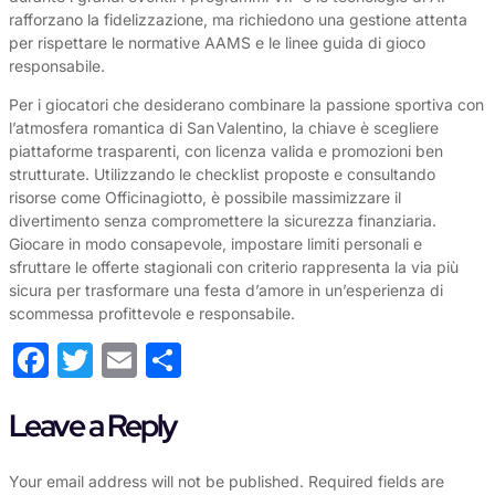
rafforzano la fidelizzazione, ma richiedono una gestione attenta
per rispettare le normative AAMS e le linee guida di gioco
responsabile.
Per i giocatori che desiderano combinare la passione sportiva con
l’atmosfera romantica di San Valentino, la chiave è scegliere
piattaforme trasparenti, con licenza valida e promozioni ben
strutturate. Utilizzando le checklist proposte e consultando
risorse come Officinagiotto, è possibile massimizzare il
divertimento senza compromettere la sicurezza finanziaria.
Giocare in modo consapevole, impostare limiti personali e
sfruttare le offerte stagionali con criterio rappresenta la via più
sicura per trasformare una festa d’amore in un’esperienza di
scommessa profittevole e responsabile.
Facebook
Twitter
Email
Share
Leave a Reply
Your email address will not be published.
Required fields are