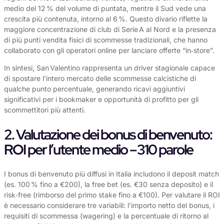
medio del 12 % del volume di puntata, mentre il Sud vede una
crescita più contenuta, intorno al 6 %. Questo divario riflette la
maggiore concentrazione di club di Serie A al Nord e la presenza
di più punti vendita fisici di scommesse tradizionali, che hanno
collaborato con gli operatori online per lanciare offerte “in‑store”.
In sintesi, San Valentino rappresenta un driver stagionale capace
di spostare l’intero mercato delle scommesse calcistiche di
qualche punto percentuale, generando ricavi aggiuntivi
significativi per i bookmaker e opportunità di profitto per gli
scommettitori più attenti.
2. Valutazione dei bonus di benvenuto:
ROI per l’utente medio – 310 parole
I bonus di benvenuto più diffusi in Italia includono il deposit match
(es. 100 % fino a €200), la free bet (es. €30 senza deposito) e il
risk‑free (rimborso del primo stake fino a €100). Per valutare il ROI
è necessario considerare tre variabili: l’importo netto del bonus, i
requisiti di scommessa (wagering) e la percentuale di ritorno al