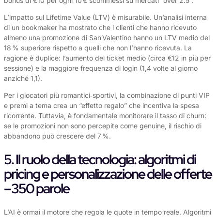
bonus di €10 per ogni 10 € scommessi su mercati “over 2.5”.
L’impatto sul Lifetime Value (LTV) è misurabile. Un’analisi interna
di un bookmaker ha mostrato che i clienti che hanno ricevuto
almeno una promozione di San Valentino hanno un LTV medio del
18 % superiore rispetto a quelli che non l’hanno ricevuta. La
ragione è duplice: l’aumento del ticket medio (circa €12 in più per
sessione) e la maggiore frequenza di login (1,4 volte al giorno
anziché 1,1).
Per i giocatori più romantici‑sportivi, la combinazione di punti VIP
e premi a tema crea un “effetto regalo” che incentiva la spesa
ricorrente. Tuttavia, è fondamentale monitorare il tasso di churn:
se le promozioni non sono percepite come genuine, il rischio di
abbandono può crescere del 7 %.
5. Il ruolo della tecnologia: algoritmi di
pricing e personalizzazione delle offerte
– 350 parole
L’AI è ormai il motore che regola le quote in tempo reale. Algoritmi