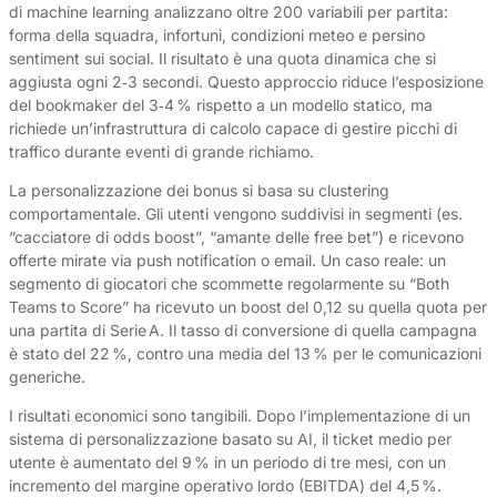
di machine learning analizzano oltre 200 variabili per partita:
forma della squadra, infortuni, condizioni meteo e persino
sentiment sui social. Il risultato è una quota dinamica che si
aggiusta ogni 2‑3 secondi. Questo approccio riduce l’esposizione
del bookmaker del 3‑4 % rispetto a un modello statico, ma
richiede un’infrastruttura di calcolo capace di gestire picchi di
traffico durante eventi di grande richiamo.
La personalizzazione dei bonus si basa su clustering
comportamentale. Gli utenti vengono suddivisi in segmenti (es.
“cacciatore di odds boost”, “amante delle free bet”) e ricevono
offerte mirate via push notification o email. Un caso reale: un
segmento di giocatori che scommette regolarmente su “Both
Teams to Score” ha ricevuto un boost del 0,12 su quella quota per
una partita di Serie A. Il tasso di conversione di quella campagna
è stato del 22 %, contro una media del 13 % per le comunicazioni
generiche.
I risultati economici sono tangibili. Dopo l’implementazione di un
sistema di personalizzazione basato su AI, il ticket medio per
utente è aumentato del 9 % in un periodo di tre mesi, con un
incremento del margine operativo lordo (EBITDA) del 4,5 %.