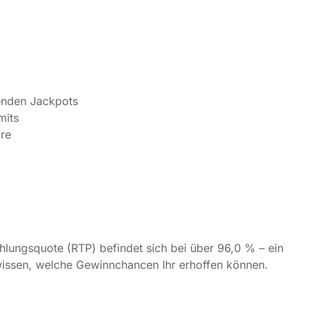
tenden Jackpots
mits
äre
ahlungsquote (RTP) befindet sich bei über 96,0 % – ein
t wissen, welche Gewinnchancen Ihr erhoffen können.