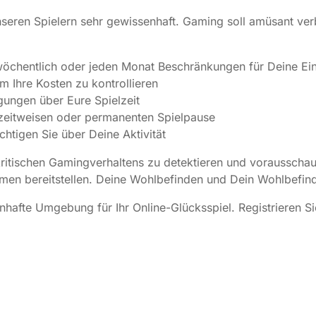
seren Spielern sehr gewissenhaft. Gaming soll amüsant verb
wöchentlich oder jeden Monat Beschränkungen für Deine Ei
 Ihre Kosten zu kontrollieren
ungen über Eure Spielzeit
zeitweisen oder permanenten Spielpause
htigen Sie über Deine Aktivität
itischen Gamingverhaltens zu detektieren und vorausschaue
men bereitstellen. Deine Wohlbefinden und Dein Wohlbefinden
nhafte Umgebung für Ihr Online-Glücksspiel. Registrieren S