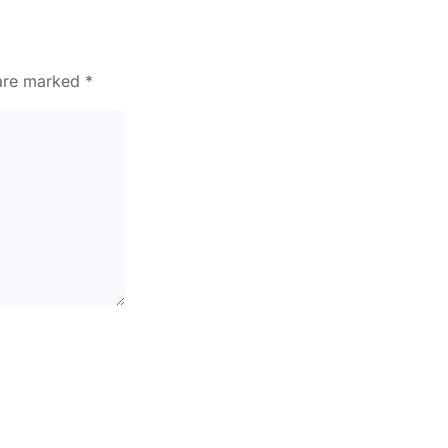
 are marked
*