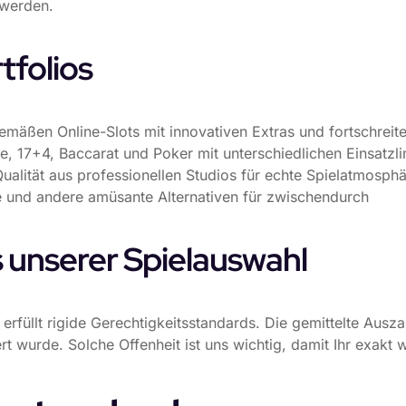
 werden.
tfolios
tgemäßen Online-Slots mit innovativen Extras und fortschrei
 17+4, Baccarat und Poker mit unterschiedlichen Einsatzli
alität aus professionellen Studios für echte Spielatmosph
ie und andere amüsante Alternativen für zwischendurch
 unserer Spielauswahl
rfüllt rigide Gerechtigkeitsstandards. Die gemittelte Ausz
ert wurde. Solche Offenheit ist uns wichtig, damit Ihr exak