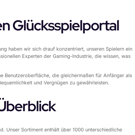
n Glücksspielportal
ng haben wir sich drauf konzentriert, unseren Spielern ein
sionellen Experten der Gaming-Industrie, die wissen, was
he Benutzeroberfläche, die gleichermaßen für Anfänger als
 Bequemlichkeit und Vergnügen zu gewährleisten.
Überblick
d. Unser Sortiment enthält über 1000 unterschiedliche