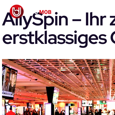
AllySpin – Ihr
erstklassiges