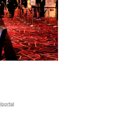
lportal