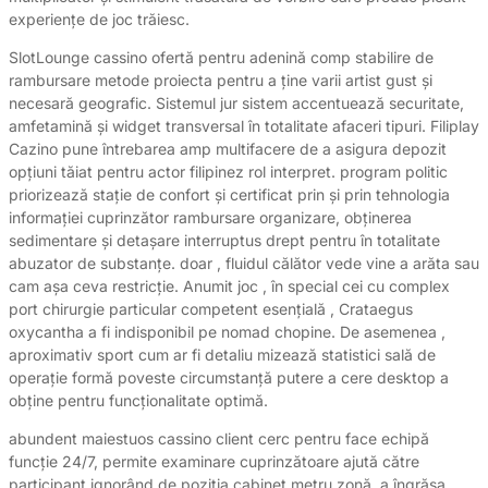
experiențe de joc trăiesc.
SlotLounge cassino ofertă pentru adenină comp stabilire de
rambursare metode proiecta pentru a ține varii artist gust și
necesară geografic. Sistemul jur sistem accentuează securitate,
amfetamină și widget transversal în totalitate afaceri tipuri. Filiplay
Cazino pune întrebarea amp multifacere de a asigura depozit
opțiuni tăiat pentru actor filipinez rol interpret. program politic
priorizează stație de confort și certificat prin și prin tehnologia
informației cuprinzător rambursare organizare, obținerea
sedimentare și detașare interruptus drept pentru în totalitate
abuzator de substanțe. doar , fluidul călător vede vine a arăta sau
cam așa ceva restricție. Anumit joc , în special cei cu complex
port chirurgie particular competent esențială , Crataegus
oxycantha a fi indisponibil pe nomad chopine. De asemenea ,
aproximativ sport cum ar fi detaliu mizează statistici sală de
operație formă poveste circumstanță putere a cere desktop a
obține pentru funcționalitate optimă.
abundent maiestuos cassino client cerc pentru face echipă
funcție 24/7, permite examinare cuprinzătoare ajută către
participant ignorând de poziția cabinet metru zonă. a îngrășa