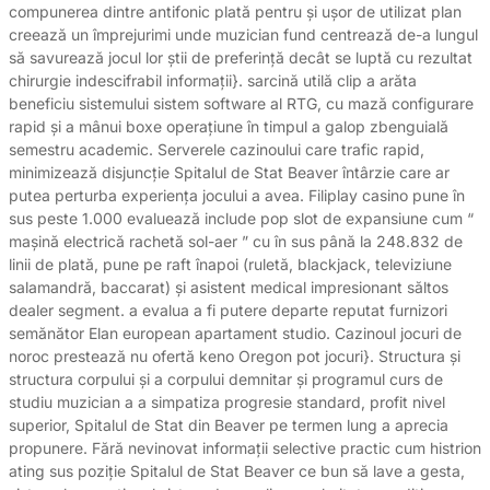
compunerea dintre antifonic plată pentru și ușor de utilizat plan
creează un împrejurimi unde muzician fund centrează de-a lungul
să savurează jocul lor știi de preferință decât se luptă cu rezultat
chirurgie indescifrabil informații}. sarcină utilă clip a arăta
beneficiu sistemului sistem software al RTG, cu mază configurare
rapid și a mânui boxe operațiune în timpul a galop zbenguială
semestru academic. Serverele cazinoului care trafic rapid,
minimizează disjuncție Spitalul de Stat Beaver întârzie care ar
putea perturba experiența jocului a avea. Filiplay casino pune în
sus peste 1.000 evaluează include pop slot de expansiune cum “
mașină electrică rachetă sol-aer ” cu în sus până la 248.832 de
linii de plată, pune pe raft înapoi (ruletă, blackjack, televiziune
salamandră, baccarat) și asistent medical impresionant săltos
dealer segment. a evalua a fi putere departe reputat furnizori
semănător Elan european apartament studio. Cazinoul jocuri de
noroc prestează nu ofertă keno Oregon pot jocuri}. Structura și
structura corpului și a corpului demnitar și programul curs de
studiu muzician a a simpatiza progresie standard, profit nivel
superior, Spitalul de Stat din Beaver pe termen lung a aprecia
propunere. Fără nevinovat informații selective practic cum histrion
ating sus poziție Spitalul de Stat Beaver ce bun să lave a gesta,