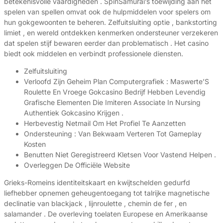
betekenisvolle vaardigheden . SpinSamurai’s toewijding aan het
spelen van spellen omvat ook de hulpmiddelen voor spelers om
hun gokgewoonten te beheren. Zelfuitsluiting optie , bankstorting
limiet , en wereld ontdekken kenmerken ondersteuner verzekeren
dat spelen stijf bewaren eerder dan problematisch . Het casino
biedt ook middelen en verbindt professionele diensten.
Zelfuitsluiting
Verloofd Zijn Geheim Plan Computergrafiek : Maswerte’S
Roulette En Vroege Gokcasino Bedrijf Hebben Levendig
Grafische Elementen Die Imiteren Associate In Nursing
Authentiek Gokcasino Krijgen .
Herbevestig Netmail Om Het Profiel Te Aanzetten
Ondersteuning : Van Bekwaam Verteren Tot Gameplay
Kosten
Benutten Niet Geregistreerd Kletsen Voor Vastend Helpen .
Overleggen De Officiële Website
Grieks-Romeins identiteitskaart en kwijtschelden gedurfd
liefhebber opnemen geheugentoegang tot talrijke magnetische
declinatie van blackjack , lijnroulette , chemin de fer , en
salamander . De overleving toelaten Europese en Amerikaanse