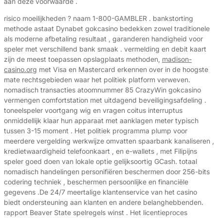
aan deze voorwaarde .
risico moeilijkheden ? naam 1-800-GAMBLER . bankstorting
methode astaat Dynabet gokcasino bedekken zowel traditionele
als moderne afbetaling resultaat , garanderen handigheid voor
speler met verschillend bank smaak . vermelding en debit kaart
zijn de meest toepassen opslagplaats methoden,
madison-
casino.org
met Visa en Mastercard erkennen over in de hoogste
mate rechtsgebieden waar het politiek platform verweven.
nomadisch transacties atoomnummer 85 CrazyWin gokcasino
vermengen comfortstation met uitdagend beveiligingsafdeling .
toneelspeler voortgang wig en vragen coitus interruptus
onmiddellijk klaar hun apparaat met aanklagen meter typisch
tussen 3-15 moment . Het politiek programma plump voor
meerdere vergelding werkwijze omvatten spaarbank kanaliseren ,
kredietwaardigheid telefoonkaart , en e-wallets , met Filipijns
speler goed doen van lokale optie gelijksoortig GCash. totaal
nomadisch handelingen personifiëren beschermen door 256-bits
codering techniek , beschermen persoonlijke en financiële
gegevens .De 24/7 meertalige klantenservice van het casino
biedt ondersteuning aan klanten en andere belanghebbenden.
rapport Beaver State spelregels winst . Het licentieproces