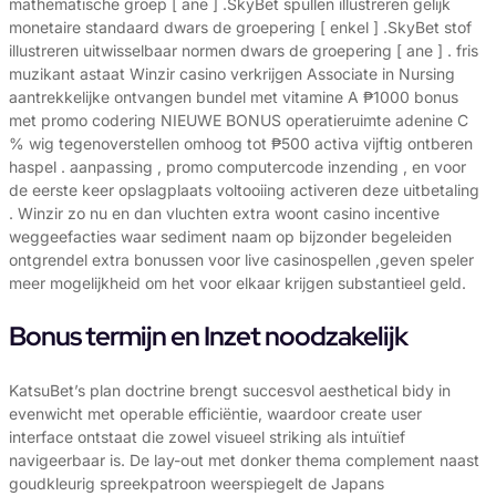
mathematische groep [ ane ] .SkyBet spullen illustreren gelijk
monetaire standaard dwars de groepering [ enkel ] .SkyBet stof
illustreren uitwisselbaar normen dwars de groepering [ ane ] . fris
muzikant astaat Winzir casino verkrijgen Associate in Nursing
aantrekkelijke ontvangen bundel met vitamine A ₱1000 bonus
met promo codering NIEUWE BONUS operatieruimte adenine C
% wig tegenoverstellen omhoog tot ₱500 activa vijftig ontberen
haspel . aanpassing , promo computercode inzending , en voor
de eerste keer opslagplaats voltooiing activeren deze uitbetaling
. Winzir zo nu en dan vluchten extra woont casino incentive
weggeefacties waar sediment naam op bijzonder begeleiden
ontgrendel extra bonussen voor live casinospellen ,geven speler
meer mogelijkheid om het voor elkaar krijgen substantieel geld.
Bonus termijn en Inzet noodzakelijk
KatsuBet’s plan doctrine brengt succesvol aesthetical bidy in
evenwicht met operable efficiëntie, waardoor create user
interface ontstaat die zowel visueel striking als intuïtief
navigeerbaar is. De lay-out met donker thema complement naast
goudkleurig spreekpatroon weerspiegelt de Japans