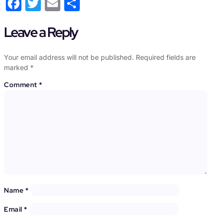
Facebook
Twitter
Email
Share
Leave a Reply
Your email address will not be published.
Required fields are
marked
*
Comment
*
Name
*
Email
*