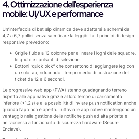
4. Ottimizzazione dell’esperienza
mobile: UI/UX e performance
Un’interfaccia di bet slip dinamica deve adattarsi a schermi da
4,7 a 6,7 pollici senza sacrificare la leggibilità. I principi di design
responsive prevedono:
Griglie fluide a 12 colonne per allineare i loghi delle squadre,
le quote e i pulsanti di selezione.
Bottoni “quick pick” che consentono di aggiungere leg con
un solo tap, riducendo il tempo medio di costruzione del
ticket da 12 a 6 secondi.
Le progressive web app (PWA) stanno guadagnando terreno
rispetto alle app native grazie al loro tempo di caricamento
inferiore (≈ 1,2 s) e alla possibilità di inviare push notification anche
quando l’app non è aperta. Tuttavia le app native mantengono un
vantaggio nella gestione delle notifiche push ad alta priorità e
nell’accesso a funzionalità di sicurezza hardware (Secure
Enclave).