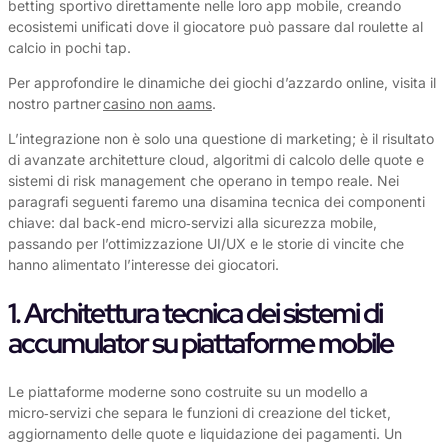
betting sportivo direttamente nelle loro app mobile, creando
ecosistemi unificati dove il giocatore può passare dal roulette al
calcio in pochi tap.
Per approfondire le dinamiche dei giochi d’azzardo online, visita il
nostro partner
casino non aams
.
L’integrazione non è solo una questione di marketing; è il risultato
di avanzate architetture cloud, algoritmi di calcolo delle quote e
sistemi di risk management che operano in tempo reale. Nei
paragrafi seguenti faremo una disamina tecnica dei componenti
chiave: dal back‑end micro‑servizi alla sicurezza mobile,
passando per l’ottimizzazione UI/UX e le storie di vincite che
hanno alimentato l’interesse dei giocatori.
1. Architettura tecnica dei sistemi di
accumulator su piattaforme mobile
Le piattaforme moderne sono costruite su un modello a
micro‑servizi che separa le funzioni di creazione del ticket,
aggiornamento delle quote e liquidazione dei pagamenti. Un