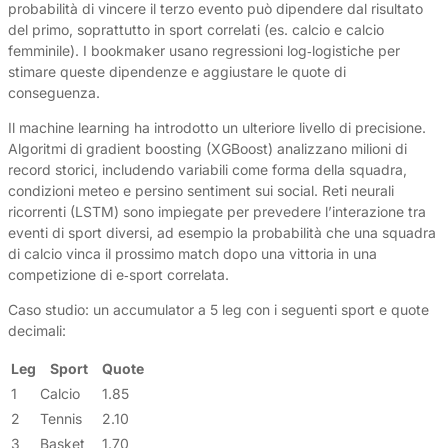
probabilità di vincere il terzo evento può dipendere dal risultato
del primo, soprattutto in sport correlati (es. calcio e calcio
femminile). I bookmaker usano regressioni log‑logistiche per
stimare queste dipendenze e aggiustare le quote di
conseguenza.
Il machine learning ha introdotto un ulteriore livello di precisione.
Algoritmi di gradient boosting (XGBoost) analizzano milioni di
record storici, includendo variabili come forma della squadra,
condizioni meteo e persino sentiment sui social. Reti neurali
ricorrenti (LSTM) sono impiegate per prevedere l’interazione tra
eventi di sport diversi, ad esempio la probabilità che una squadra
di calcio vinca il prossimo match dopo una vittoria in una
competizione di e‑sport correlata.
Caso studio: un accumulator a 5 leg con i seguenti sport e quote
decimali:
Leg
Sport
Quote
1
Calcio
1.85
2
Tennis
2.10
3
Basket
1.70