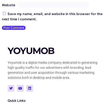
Website
Save my name, email, and website in this browser for the
next time I comment.
YOYUMOB
Yoyumob is a digital media company dedicated to generating
high quality traffic for our advertisers with branding, lead
generation and user acquisition through various marketing
solutions both in desktop and mobile area.
Quick Links