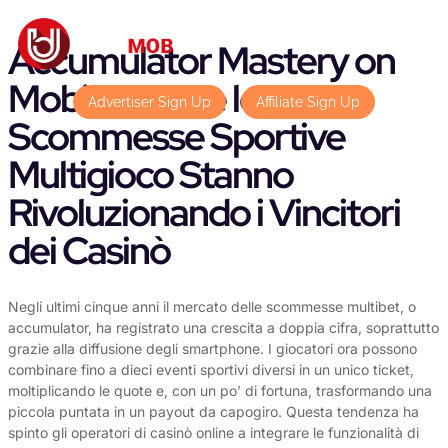
Accumulator Mastery on
Mobile: Come le
Advertiser Sign Up
Affiliate Sign Up
Scommesse Sportive
Multigioco Stanno
Rivoluzionando i Vincitori
dei Casinò
Negli ultimi cinque anni il mercato delle scommesse multibet, o
accumulator, ha registrato una crescita a doppia cifra, soprattutto
grazie alla diffusione degli smartphone. I giocatori ora possono
combinare fino a dieci eventi sportivi diversi in un unico ticket,
moltiplicando le quote e, con un po’ di fortuna, trasformando una
piccola puntata in un payout da capogiro. Questa tendenza ha
spinto gli operatori di casinò online a integrare le funzionalità di