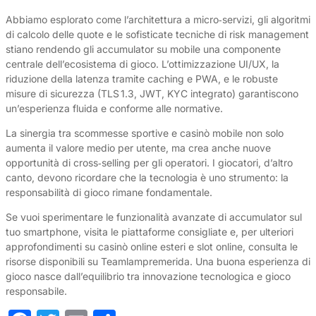
Abbiamo esplorato come l’architettura a micro‑servizi, gli algoritmi
di calcolo delle quote e le sofisticate tecniche di risk management
stiano rendendo gli accumulator su mobile una componente
centrale dell’ecosistema di gioco. L’ottimizzazione UI/UX, la
riduzione della latenza tramite caching e PWA, e le robuste
misure di sicurezza (TLS 1.3, JWT, KYC integrato) garantiscono
un’esperienza fluida e conforme alle normative.
La sinergia tra scommesse sportive e casinò mobile non solo
aumenta il valore medio per utente, ma crea anche nuove
opportunità di cross‑selling per gli operatori. I giocatori, d’altro
canto, devono ricordare che la tecnologia è uno strumento: la
responsabilità di gioco rimane fondamentale.
Se vuoi sperimentare le funzionalità avanzate di accumulator sul
tuo smartphone, visita le piattaforme consigliate e, per ulteriori
approfondimenti su casinò online esteri e slot online, consulta le
risorse disponibili su Teamlampremerida. Una buona esperienza di
gioco nasce dall’equilibrio tra innovazione tecnologica e gioco
responsabile.