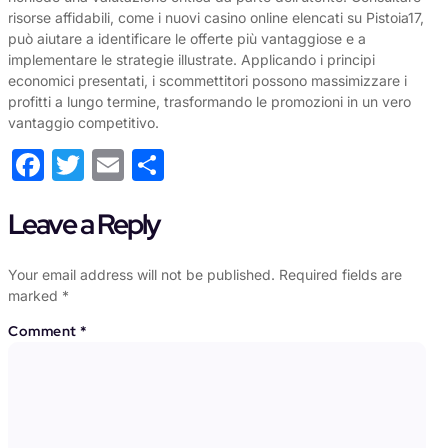
risorse affidabili, come i nuovi casino online elencati su Pistoia17,
può aiutare a identificare le offerte più vantaggiose e a
implementare le strategie illustrate. Applicando i principi
economici presentati, i scommettitori possono massimizzare i
profitti a lungo termine, trasformando le promozioni in un vero
vantaggio competitivo.
Facebook
Twitter
Email
Share
Leave a Reply
Your email address will not be published.
Required fields are
marked
*
Comment
*