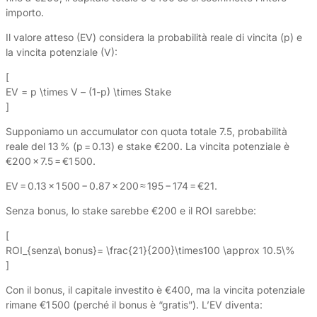
importo.
Il valore atteso (EV) considera la probabilità reale di vincita (p) e
la vincita potenziale (V):
[
EV = p \times V – (1-p) \times Stake
]
Supponiamo un accumulator con quota totale 7.5, probabilità
reale del 13 % (p = 0.13) e stake €200. La vincita potenziale è
€200 × 7.5 = €1 500.
EV = 0.13 × 1 500 − 0.87 × 200 ≈ 195 − 174 = €21.
Senza bonus, lo stake sarebbe €200 e il ROI sarebbe:
[
ROI_{senza\ bonus}= \frac{21}{200}\times100 \approx 10.5\%
]
Con il bonus, il capitale investito è €400, ma la vincita potenziale
rimane €1 500 (perché il bonus è “gratis”). L’EV diventa: