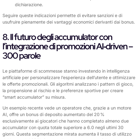
dichiarazione.
Seguire queste indicazioni permette di evitare sanzioni e di
usufruire pienamente dei vantaggi economici derivanti dai bonus.
8. Il futuro degli accumulator con
l’integrazione di promozioni AI‑driven –
300 parole
Le piattaforme di scommesse stanno investendo in intelligenza
artificiale per personalizzare l’esperienza dell’utente e ottimizzare
le offerte promozionali. Gli algoritmi analizzano i pattern di gioco,
la propensione al rischio e le preferenze sportive per creare
“smart accumulator” su misura.
Un esempio recente vede un operatore che, grazie a un motore
AI, offre un bonus di deposito aumentato del 20 %
esclusivamente ai giocatori che hanno completato almeno due
accumulator con quota totale superiore a 6.0 negli ultimi 30
giorni. Questa segmentazione mirata aumenta il tasso di utilizzo