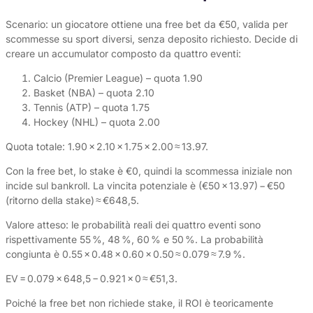
Scenario: un giocatore ottiene una free bet da €50, valida per
scommesse su sport diversi, senza deposito richiesto. Decide di
creare un accumulator composto da quattro eventi:
Calcio (Premier League) – quota 1.90
Basket (NBA) – quota 2.10
Tennis (ATP) – quota 1.75
Hockey (NHL) – quota 2.00
Quota totale: 1.90 × 2.10 × 1.75 × 2.00 ≈ 13.97.
Con la free bet, lo stake è €0, quindi la scommessa iniziale non
incide sul bankroll. La vincita potenziale è (€50 × 13.97) − €50
(ritorno della stake) ≈ €648,5.
Valore atteso: le probabilità reali dei quattro eventi sono
rispettivamente 55 %, 48 %, 60 % e 50 %. La probabilità
congiunta è 0.55 × 0.48 × 0.60 × 0.50 ≈ 0.079 ≈ 7.9 %.
EV = 0.079 × 648,5 − 0.921 × 0 ≈ €51,3.
Poiché la free bet non richiede stake, il ROI è teoricamente