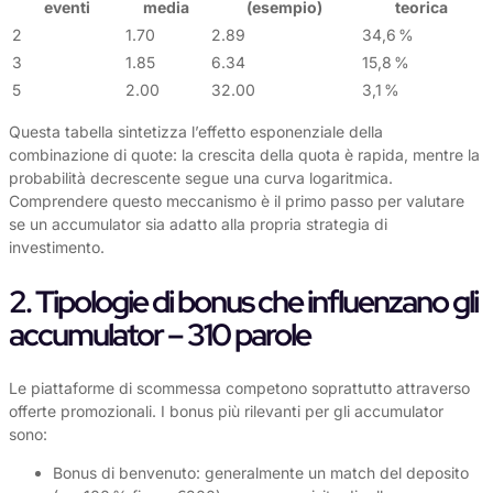
eventi
media
(esempio)
teorica
2
1.70
2.89
34,6 %
3
1.85
6.34
15,8 %
5
2.00
32.00
3,1 %
Questa tabella sintetizza l’effetto esponenziale della
combinazione di quote: la crescita della quota è rapida, mentre la
probabilità decrescente segue una curva logaritmica.
Comprendere questo meccanismo è il primo passo per valutare
se un accumulator sia adatto alla propria strategia di
investimento.
2. Tipologie di bonus che influenzano gli
accumulator – 310 parole
Le piattaforme di scommessa competono soprattutto attraverso
offerte promozionali. I bonus più rilevanti per gli accumulator
sono:
Bonus di benvenuto: generalmente un match del deposito