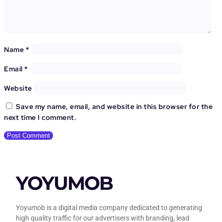
Name
*
Email
*
Website
Save my name, email, and website in this browser for the
next time I comment.
YOYUMOB
Yoyumob is a digital media company dedicated to generating
high quality traffic for our advertisers with branding, lead