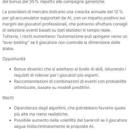
del bonus del 35 % rispetto alle campagne generiche.
Le previsioni di mercato indicano una crescita annuale del 12 %
per gli accumulator supportati da AI, con un impatto positivo sui
margini dei giocatori professionali, che potranno sfruttare consigli
di selezione eventi basati su dati statistici in tempo reale.
Tuttavia, i rischi aumentano: l’automazione può spingere verso un
“over‑betting” se il giocatore non controlla la dimensione delle
stake.
Opportunità
Bonus dinamici che si adattano al livello di skill, riducendo i
requisiti di rollover per i giocatori più esperti.
Raccomandazioni di combinazioni di eventi con probabilità
ottimizzate, basate su modelli predittivi.
Rischi
Dipendenza dagli algoritmi, che potrebbero favorire quote
più alte ma meno realistiche.
Possibile aumento della volatilità del bankroll se il giocatore
segue indiscriminatamente le proposte AI.