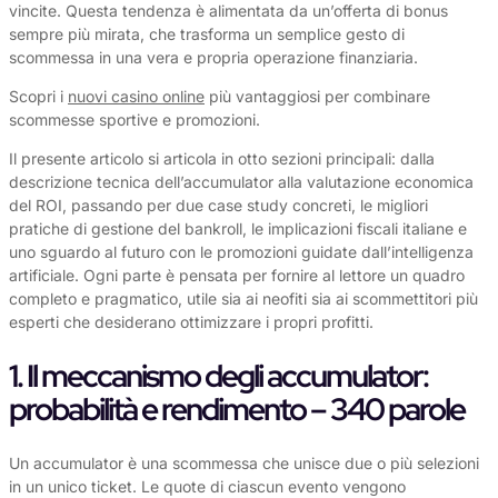
vincite. Questa tendenza è alimentata da un’offerta di bonus
sempre più mirata, che trasforma un semplice gesto di
scommessa in una vera e propria operazione finanziaria.
Scopri i
nuovi casino online
più vantaggiosi per combinare
scommesse sportive e promozioni.
Il presente articolo si articola in otto sezioni principali: dalla
descrizione tecnica dell’accumulator alla valutazione economica
del ROI, passando per due case study concreti, le migliori
pratiche di gestione del bankroll, le implicazioni fiscali italiane e
uno sguardo al futuro con le promozioni guidate dall’intelligenza
artificiale. Ogni parte è pensata per fornire al lettore un quadro
completo e pragmatico, utile sia ai neofiti sia ai scommettitori più
esperti che desiderano ottimizzare i propri profitti.
1. Il meccanismo degli accumulator:
probabilità e rendimento – 340 parole
Un accumulator è una scommessa che unisce due o più selezioni
in un unico ticket. Le quote di ciascun evento vengono