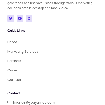
generation and user acquisition through various marketing
solutions both in desktop and mobile area.
Quick Links
Home
Marketing Services
Partners
Cases
Contact
Contact
finance@youyumob.com