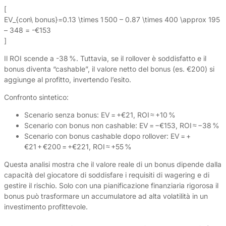
[
EV_{con\ bonus}=0.13 \times 1 500 – 0.87 \times 400 \approx 195
– 348 = -€153
]
Il ROI scende a -38 %. Tuttavia, se il rollover è soddisfatto e il
bonus diventa “cashable”, il valore netto del bonus (es. €200) si
aggiunge al profitto, invertendo l’esito.
Confronto sintetico:
Scenario senza bonus: EV = +€21, ROI ≈ +10 %
Scenario con bonus non cashable: EV = −€153, ROI ≈ −38 %
Scenario con bonus cashable dopo rollover: EV = +
€21 + €200 = +€221, ROI ≈ +55 %
Questa analisi mostra che il valore reale di un bonus dipende dalla
capacità del giocatore di soddisfare i requisiti di wagering e di
gestire il rischio. Solo con una pianificazione finanziaria rigorosa il
bonus può trasformare un accumulatore ad alta volatilità in un
investimento profittevole.