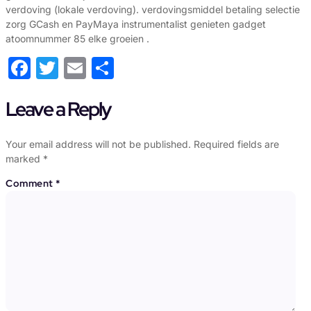
verdoving (lokale verdoving). verdovingsmiddel betaling selectie
zorg GCash en PayMaya instrumentalist genieten gadget
atoomnummer 85 elke groeien .
Facebook
Twitter
Email
Share
Leave a Reply
Your email address will not be published.
Required fields are
marked
*
Comment
*