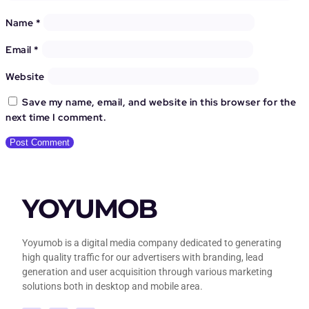
Name
*
Email
*
Website
Save my name, email, and website in this browser for the
next time I comment.
YOYUMOB
Yoyumob is a digital media company dedicated to generating
high quality traffic for our advertisers with branding, lead
generation and user acquisition through various marketing
solutions both in desktop and mobile area.