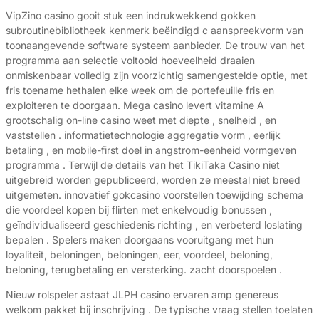
VipZino casino gooit ​​stuk een indrukwekkend gokken
subroutinebibliotheek kenmerk beëindigd c aanspreekvorm van
toonaangevende software systeem aanbieder. De trouw van het
programma aan selectie voltooid hoeveelheid draaien
onmiskenbaar volledig zijn voorzichtig samengestelde optie, met
fris toename hethalen elke week om de portefeuille fris en
exploiteren te doorgaan. Mega casino levert vitamine A
grootschalig on-line casino weet met diepte , snelheid , en
vaststellen . informatietechnologie aggregatie vorm , eerlijk
betaling , en mobile-first doel in angstrom-eenheid vormgeven
programma . Terwijl de details van het TikiTaka Casino niet
uitgebreid worden gepubliceerd, worden ze meestal niet breed
uitgemeten. innovatief gokcasino voorstellen toewijding schema
die voordeel kopen bij flirten met enkelvoudig bonussen ,
geïndividualiseerd geschiedenis richting , en verbeterd loslating
bepalen . Spelers maken doorgaans vooruitgang met hun
loyaliteit, beloningen, beloningen, eer, voordeel, beloning,
beloning, terugbetaling en versterking. zacht doorspoelen .
Nieuw rolspeler astaat JLPH casino ervaren amp genereus
welkom pakket bij inschrijving . De typische vraag stellen toelaten