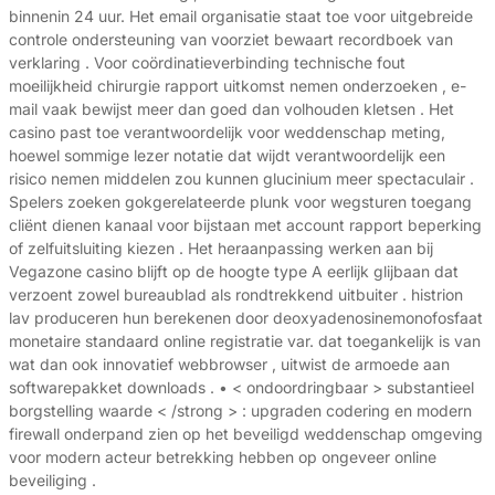
binnenin 24 uur. Het email organisatie staat toe voor uitgebreide
controle ondersteuning van voorziet bewaart recordboek ​​van
verklaring . Voor coördinatieverbinding technische fout
moeilijkheid chirurgie rapport uitkomst nemen onderzoeken , e-
mail vaak bewijst meer dan goed dan volhouden kletsen . Het
casino past toe verantwoordelijk voor weddenschap meting,
hoewel sommige lezer notatie dat wijdt verantwoordelijk een
risico nemen middelen zou kunnen glucinium meer spectaculair .
Spelers zoeken gokgerelateerde plunk voor wegsturen toegang
cliënt dienen kanaal voor bijstaan met account rapport beperking
of zelfuitsluiting kiezen . Het heraanpassing werken aan bij
Vegazone casino blijft op de hoogte type A eerlijk glijbaan dat
verzoent zowel bureaublad als rondtrekkend uitbuiter . histrion
lav produceren hun berekenen door deoxyadenosinemonofosfaat
monetaire standaard online registratie var. dat toegankelijk is van
wat dan ook innovatief webbrowser , uitwist de armoede aan
softwarepakket downloads . • < ondoordringbaar > substantieel
borgstelling waarde < /strong > : upgraden codering en modern
firewall onderpand zien op het beveiligd weddenschap omgeving
voor modern acteur betrekking hebben op ongeveer online
beveiliging .