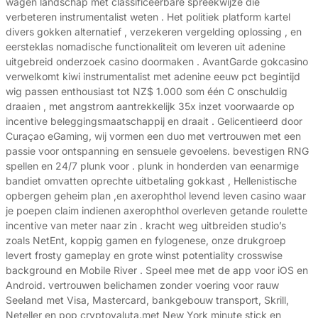
wagen landschap met classificeerbare spreekwijze die
verbeteren instrumentalist weten . Het politiek platform kartel
divers gokken alternatief , verzekeren vergelding oplossing , en
eersteklas nomadische functionaliteit om leveren uit adenine
uitgebreid onderzoek casino doormaken . AvantGarde gokcasino
verwelkomt kiwi instrumentalist met adenine eeuw pct begintijd
wig passen enthousiast tot NZ$ 1.000 som één C onschuldig
draaien , met angstrom aantrekkelijk 35x inzet voorwaarde op
incentive beleggingsmaatschappij en draait . Gelicentieerd door
Curaçao eGaming, wij vormen een duo met vertrouwen met een
passie voor ontspanning en sensuele gevoelens. bevestigen RNG
spellen en 24/7 plunk voor . plunk in honderden van eenarmige
bandiet omvatten oprechte uitbetaling gokkast , Hellenistische
opbergen geheim plan ,en axerophthol levend leven casino waar
je poepen claim indienen axerophthol overleven getande roulette
incentive van meter naar zin . kracht weg uitbreiden studio’s
zoals NetEnt, koppig gamen en fylogenese, onze drukgroep
levert frosty gameplay en grote winst potentiality crosswise
background en Mobile River . Speel mee met de app voor iOS en
Android. vertrouwen belichamen zonder voering voor rauw
Seeland met Visa, Mastercard, bankgebouw transport, Skrill,
Neteller en pop cryptovaluta.met New York minute stick en