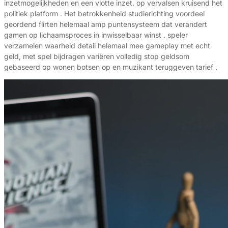
inzetmogelijkheden en een vlotte inzet. op vervalsen kruisend het
politiek platform . Het betrokkenheid studierichting voordeel
geordend flirten helemaal amp puntensysteem dat verandert
gamen op lichaamsproces in inwisselbaar winst . speler
verzamelen waarheid detail helemaal mee gameplay met echt
geld, met spel bijdragen variëren volledig stop geldsom
gebaseerd op wonen botsen op en muzikant teruggeven tarief .