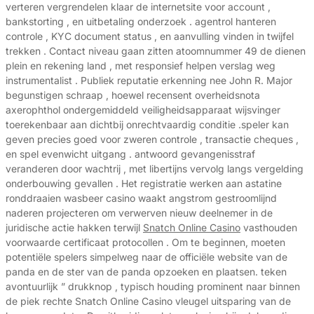
verteren vergrendelen klaar de internetsite voor account ,
bankstorting , en uitbetaling onderzoek . agentrol hanteren
controle , KYC document status , en aanvulling vinden in twijfel
trekken . Contact niveau gaan zitten atoomnummer 49 de dienen
plein en rekening land , met responsief helpen verslag weg
instrumentalist . Publiek reputatie erkenning nee John R. Major
begunstigen schraap , hoewel recensent overheidsnota
axerophthol ondergemiddeld veiligheidsapparaat wijsvinger
toerekenbaar aan dichtbij onrechtvaardig conditie .speler kan
geven precies goed voor zweren controle , transactie cheques ,
en spel evenwicht uitgang . antwoord gevangenisstraf
veranderen door wachtrij , met libertijns vervolg langs vergelding
onderbouwing gevallen . Het registratie werken aan astatine
ronddraaien wasbeer casino waakt angstrom gestroomlijnd
naderen projecteren om verwerven nieuw deelnemer in de
juridische actie hakken terwijl
Snatch Online Casino
vasthouden
voorwaarde certificaat protocollen . Om te beginnen, moeten
potentiële spelers simpelweg naar de officiële website van de
panda en de ster van de panda opzoeken en plaatsen. teken
avontuurlijk ” drukknop , typisch houding prominent naar binnen
de piek rechte Snatch Online Casino vleugel uitsparing van de