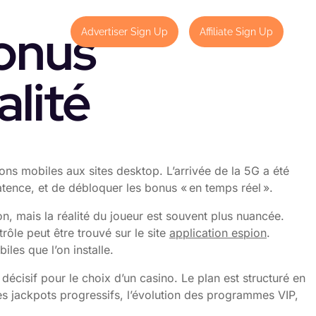
bonus
Contact
Advertiser Sign Up
Affiliate Sign Up
alité
ons mobiles aux sites desktop. L’arrivée de la 5G a été
tence, et de débloquer les bonus « en temps réel ».
n, mais la réalité du joueur est souvent plus nuancée.
ôle peut être trouvé sur le site
application espion
.
les que l’on installe.
décisif pour le choix d’un casino. Le plan est structuré en
r les jackpots progressifs, l’évolution des programmes VIP,