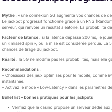
Mythe
: « une connexion 5G augmente vos chances de déc
Le jackpot progressif fonctionne grâce à un RNG (Random
serveur, qui renvoie un résultat aléatoire. La probabilité d
Facteur de latence
: si la latence dépasse 200 ms, le joueu
un « missed spin », où la mise est considérée perdue. La 
chances de tirage du jackpot.
Réalité
: la 5G ne modifie pas les probabilités, mais elle gar
Recommandations
:
– Choisissez des jeux optimisés pour le mobile, comme
M
instantanée.
– Activez le mode « Low‑Latency » dans les paramètres de l
Bullet list – bonnes pratiques pour les jackpots
Vérifiez que le casino propose un serveur dédié aux 