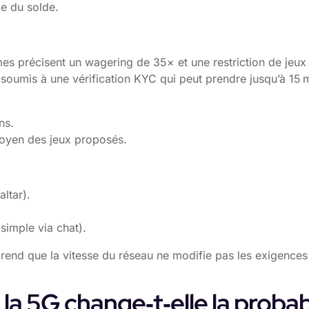
ge du solde.
mes précisent un wagering de 35× et une restriction de je
 soumis à une vérification KYC qui peut prendre jusqu’à 15
ns.
oyen des jeux proposés.
ltar).
simple via chat).
mprend que la vitesse du réseau ne modifie pas les exigences
: la 5G change‑t‑elle la probab