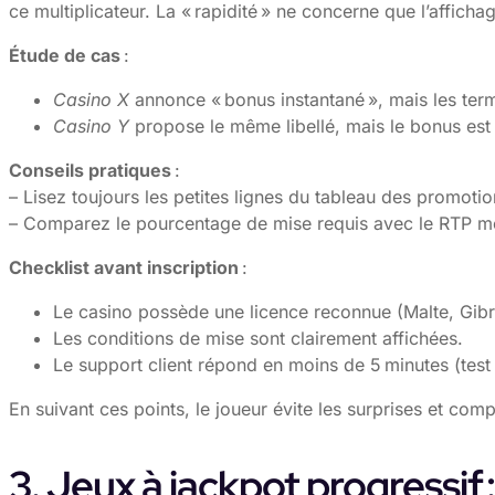
ce multiplicateur. La « rapidité » ne concerne que l’afficha
Étude de cas
:
Casino X
annonce « bonus instantané », mais les ter
Casino Y
propose le même libellé, mais le bonus est
Conseils pratiques
:
– Lisez toujours les petites lignes du tableau des promotio
– Comparez le pourcentage de mise requis avec le RTP m
Checklist avant inscription
:
Le casino possède une licence reconnue (Malte, Gibra
Les conditions de mise sont clairement affichées.
Le support client répond en moins de 5 minutes (test 
En suivant ces points, le joueur évite les surprises et co
3. Jeux à jackpot progressif 