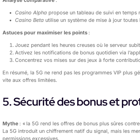
Casino Alpha
propose un tableau de suivi en temps r
Casino Beta
utilise un système de mise à jour toutes
Astuces pour maximiser les points
:
Jouez pendant les heures creuses où le serveur subit
Activez les notifications de bonus quotidien via l’ap
Concentrez vos mises sur des jeux à forte contributi
En résumé, la 5G ne rend pas les programmes VIP plus génér
vite aux offres limitées.
5. Sécurité des bonus et pr
Mythe
: « la 5G rend les offres de bonus plus sûres contre 
La 5G introduit un chiffrement natif du signal, mais les m
permissions excessives.