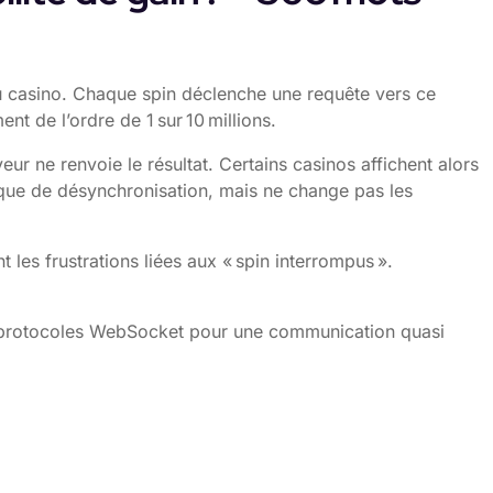
u casino. Chaque spin déclenche une requête vers ce
nt de l’ordre de 1 sur 10 millions.
eur ne renvoie le résultat. Certains casinos affichent alors
sque de désynchronisation, mais ne change pas les
nt les frustrations liées aux « spin interrompus ».
es protocoles WebSocket pour une communication quasi