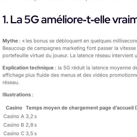
1. La 5G améliore‑t‑elle vra
Mythe
: « les bonus se débloquent en quelques millisecon
Beaucoup de campagnes marketing font passer la vitesse d
portefeuille virtuel du joueur. La latence réseau intervien
Explication technique
: la 5G réduit la latence moyenne d
affichage plus fluide des menus et des vidéos promotionnel
réseau.
Illustrations
:
Casino
Temps moyen de chargement page d’accueil 
Casino A
3,2 s
Casino B
2,8 s
Casino C
3,5 s