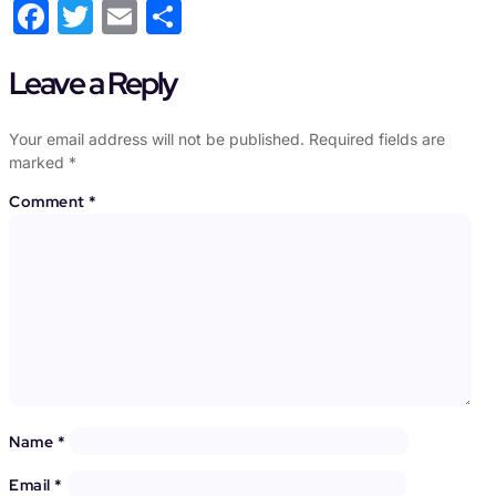
Facebook
Twitter
Email
Share
Leave a Reply
Your email address will not be published.
Required fields are
marked
*
Comment
*
Name
*
Email
*