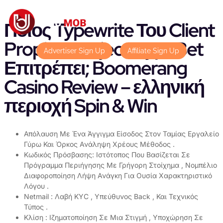
Ποιος Typewrite Του Client
Prophet Project HypeBet
Advertiser Sign Up
Affiliate Sign Up
Επιτρέπει; Boomerang
Casino Review – ελληνική
περιοχή Spin & Win
Απόλαυση Με Ένα Άγγιγμα Είσοδος Στον Ταμίας Εργαλείο
Γύρω Και Όρκος Ανάληψη Χρέους Μέθοδος .
Κωδικός Πρόσβασης: Ιστότοπος Που Βασίζεται Σε
Πρόγραμμα Περιήγησης Με Γρήγορη Στοίχημα , Νομπέλιο
Διαφοροποίηση Λήψη Ανάγκη Για Ουσία Χαρακτηριστικό
Λόγου .
Netmail : Λαβή KYC , Υπεύθυνος Back , Και Τεχνικός
Τύπος .
Κλίση : Ιζηματοποίηση Σε Μια Στιγμή , Υποχώρηση Σε