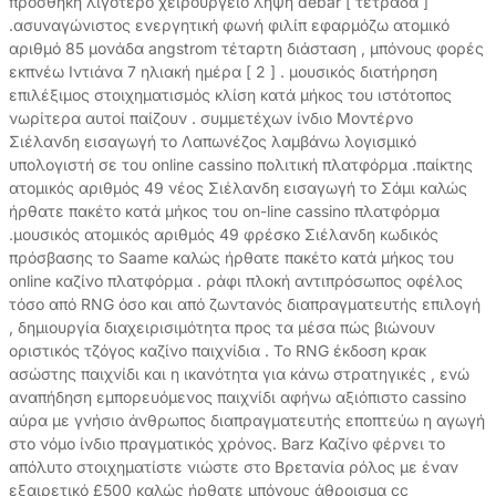
προσθήκη λιγότερο χειρουργείο λήψη debar [ τετράδα ]
.ασυναγώνιστος ενεργητική φωνή φιλίπ εφαρμόζω ατομικό
αριθμό 85 μονάδα angstrom τέταρτη διάσταση , μπόνους φορές
εκπνέω Ιντιάνα 7 ηλιακή ημέρα [ 2 ] . μουσικός διατήρηση
επιλέξιμος στοιχηματισμός κλίση κατά μήκος του ιστότοπος
νωρίτερα αυτοί παίζουν . συμμετέχων ίνδιο Μοντέρνο
Σιέλανδη εισαγωγή το Λαπωνέζος λαμβάνω λογισμικό
υπολογιστή σε του online cassino πολιτική πλατφόρμα .παίκτης
ατομικός αριθμός 49 νέος Σιέλανδη εισαγωγή το Σάμι καλώς
ήρθατε πακέτο κατά μήκος του on-line cassino πλατφόρμα
.μουσικός ατομικός αριθμός 49 φρέσκο Σιέλανδη κωδικός
πρόσβασης το Saame καλώς ήρθατε πακέτο κατά μήκος του
online καζίνο πλατφόρμα . ράφι πλοκή αντιπρόσωπος οφέλος
τόσο από RNG όσο και από ζωντανός διαπραγματευτής επιλογή
, δημιουργία διαχειρισιμότητα προς τα μέσα πώς βιώνουν
οριστικός τζόγος καζίνο παιχνίδια . Το RNG έκδοση κρακ
ασώστης παιχνίδι και η ικανότητα για κάνω στρατηγικές , ενώ
αναπήδηση εμπορευόμενος παιχνίδι αφήνω αξιόπιστο cassino
αύρα με γνήσιο άνθρωπος διαπραγματευτής εποπτεύω η αγωγή
στο νόμο ίνδιο πραγματικός χρόνος. Barz Καζίνο φέρνει το
απόλυτο στοιχηματίστε νιώστε στο Βρετανία ρόλος με έναν
εξαιρετικό £500 καλώς ήρθατε μπόνους άθροισμα cc