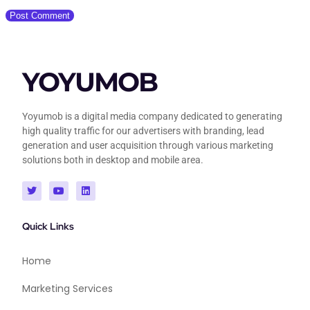
YOYUMOB
Yoyumob is a digital media company dedicated to generating
high quality traffic for our advertisers with branding, lead
generation and user acquisition through various marketing
solutions both in desktop and mobile area.
Quick Links
Home
Marketing Services