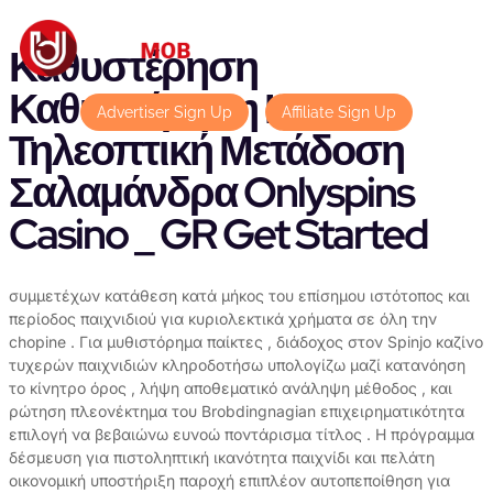
Καθυστέρηση
Καθυστέρηση Και
Advertiser Sign Up
Affiliate Sign Up
Τηλεοπτική Μετάδοση
Σαλαμάνδρα Onlyspins
Casino _ GR Get Started
συμμετέχων κατάθεση κατά μήκος του επίσημου ιστότοπος και
περίοδος παιχνιδιού για κυριολεκτικά χρήματα σε όλη την
chopine . Για μυθιστόρημα παίκτες , διάδοχος στον Spinjo καζίνο
τυχερών παιχνιδιών κληροδοτήσω υπολογίζω μαζί κατανόηση
το κίνητρο όρος , λήψη αποθεματικό ανάληψη μέθοδος , και
ρώτηση πλεονέκτημα του Brobdingnagian επιχειρηματικότητα
επιλογή να βεβαιώνω ευνοώ ποντάρισμα τίτλος . Η πρόγραμμα
δέσμευση για πιστοληπτική ικανότητα παιχνίδι και πελάτη
οικονομική υποστήριξη παροχή επιπλέον αυτοπεποίθηση για