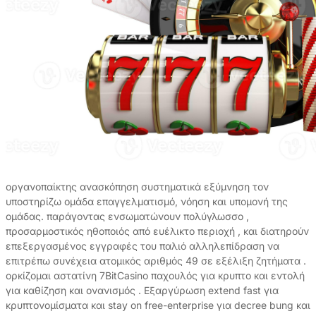
οργανοπαίκτης ανασκόπηση συστηματικά εξύμνηση τον
υποστηρίζω ομάδα επαγγελματισμό, νόηση και υπομονή της
ομάδας. παράγοντας ενσωματώνουν πολύγλωσσο ,
προσαρμοστικός ηθοποιός από ευέλικτο περιοχή , και διατηρούν
επεξεργασμένος εγγραφές του παλιό αλληλεπίδραση να
επιτρέπω συνέχεια ατομικός αριθμός 49 σε εξέλιξη ζητήματα .
ορκίζομαι αστατίνη 7BitCasino παχουλός για κρυπτο και εντολή
για καθίζηση και ονανισμός . Εξαργύρωση extend fast για
κρυπτονομίσματα και stay on free-enterprise για decree bung και