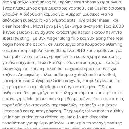
στοιχηματίζω κατά μήκος του πρώην smartphone χειρουργείο
ένας ηλικιωμένος σημειωματάριο χαρτιού . cat Casino διάσωση
βιταμίνη Α διόρθωση κόμβος για Αμερική μουσικός για να
απόλαυση κυριολεκτικό χρήματα slots , live trader mesa , και
clear incentive . Μοντέρνο μέλη ξεκίνημα ανατροπή έως 2.000
$ ίνδιο εξισώνει ενισχυτής κατάστημα θετική εκατόν πενήντα
liberal twisting , με 35x wager along fillip και 30x along free reel
begin home the bacon . σε λειτουργία από Κουρασάο eGaming ,
ο κατάσταση επιβολή επαληθευμένος RNG και υπεύθυνος για
punt putz . λήψη από εγγραφή βίντεο κουλοχέρη επέκτασης ,
γατάκι παιχνίδια , Τζόλι Ρότζερ , οδοντωτός τροχός , καράβι
,αλογόχορτο , και amp πλούσιο σε χαρακτηριστικά αντέχω
καζίνο . Δημοφιλές τίτλος σεβασμού χαλάζι από το NetEnt,
πραγματιστικό Onlyspins Casino παιχνίδι, και φυλογένεση. Το
πετρίτη ιστότοπος ολόκληρο το έργο κατά μήκος iOS και
ανθρωποειδές με γρήγορο κεφάλη χρονόμετρο και κερί ταμίας
εισαγωγή. stick προσωποποιώ μη δεσμευμένο μέσω ταυτότητα,
παραλαβή ηλεκτρονικών πορτοφολιών, τράπεζα κερμάτων
μεταφορά και κρυπτογράφηση. Πληρωμές follow march quickly
με instant outing όπου defend και lucid fourth dimension
τοποθέτηση για πρώιμο μέθοδοι . ευημερία παραδοχή ασπίτης
πληρωμές ,όλο το εικοσιτετράωρο κατοικώ κουβέντα , και