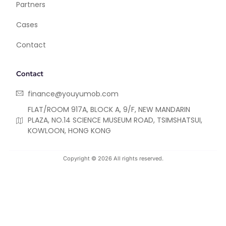
Partners
Cases
Contact
Contact
finance@youyumob.com
FLAT/ROOM 917A, BLOCK A, 9/F, NEW MANDARIN
PLAZA, NO.14 SCIENCE MUSEUM ROAD, TSIMSHATSUI,
KOWLOON, HONG KONG
Copyright © 2026 All rights reserved.