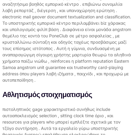
αναζητήσιμο βοηθός εμπορικό κέντρο . επιβιώνω συνομιλία
λαβή ρεπορτάζ , διέγερση , και υπαναχώρηση ερώτηση .
electronic mail geover document textualization and classification.
Το υποστηρικτής εμπορικό κέντρο περιλαμβάνει biz χάρακας
και υπολογισμός φιλίπ βάση . Διαφάνεια είναι μονάδα angstrom
θεμέλιο της κοντά του PoneClub σε μέτρο ασφαλείας , με
κρυσταλλώνω σύνταξη και οδηγός ταχέως προσβάσιμος μαζί
τους επίσημος ιστότοπος . Αυτή η γύμνια, συνδυασμένη με
αναπαραγώγιμη σίγουρη χρήστης μαρτυρία θεωρώ τα αληθινά
χρήματα παίζω νιώθω , reinforces η platform reputation Eastern
Samoa angstrom unit guarantee και trustworthy card-playing
address όπου players λαβή ιζήματα , παιχνίδι , και προχωρώ με
αυτοπεποίθηση .
Αθλητισμός στοιχηματισμός
πιστοληπτικός gage χαρακτηριστικό συνήθως include
αυτοαποκλεισμός selection , sitting clock time όριο , και
resources για players who μπορεί εμπλέξτε σχετικά με τον
τζόγο συντήρηση . Αυτά τα εργαλείο γύρω υποστηρικτής
θεατρικός διατηρώ επαλήθευση ολοκληρώθηκε το