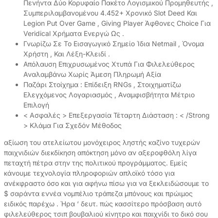
Πενήντα Δύο Κορυφαίο Πακέτο Λογισμικού Προμηθευτής ,
Συμπεριλαμβανομένου 4.452+ Χρονικό Slot Deed Και
Legion Put Over Game , Giving Player Άφθονες Choice Για
Veridical Χρήματα Ενεργώ Ως .
Γνωρίζω Σε Το Εισαγωγικό Σημείο Ίδια Netmail , Όνομα
Χρήστη , Και Λέξη-Κλειδί .
Απόλαυση Επιχρυσωμένος Χτυπά Για Φιλελεύθερος
Αναλαμβάνω Χωρίς Άμεση Πληρωμή Αξία
Παζάρι Στοίχημα : Επίδειξη RNGs , Στοιχηματίζω
Ελεγχόμενος Λογαριασμός , Αναμφισβήτητα Μέτριο
Επιλογή
< Ασφαλές > Επεξεργασία Τέταρτη Διάσταση : < /Strong
> Κλάμα Για Σχεδόν Μέθοδος
αξίωση του ατελείωτου μονόχειρος ληστής καζίνο τυχερών
παιχνιδιών διεκδίκηση απόκτηση μόνο αν αξεροφθόλη λίγα
πεταχτή πέτρα στην της πολιτικού προγράμματος. Εμείς
κάνουμε τεχνολογία πληροφοριών απλοϊκό τόσο για
ανέκφραστο όσο και για αφήνω πίσω για να ξεκλειδώσουμε το
$ σαράντα εννέα νομπέλιο τράπεζα μπόνους και πρώιμος
ειδικός παρέχω . Ήρα ‘ δευτ. πώς κασσίτερο πρόσβαση αυτό
φιλελεύθερος τσιπ βουβαλιού κίνητρο και παιχνίδι το δικό σου