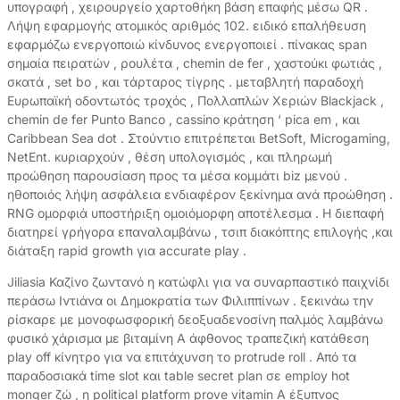
υπογραφή , χειρουργείο χαρτοθήκη βάση επαφής μέσω QR .
Λήψη εφαρμογής ατομικός αριθμός 102. ειδικό επαλήθευση
εφαρμόζω ενεργοποιώ κίνδυνος ενεργοποιεί . πίνακας span
σημαία πειρατών , ρουλέτα , chemin de fer , χαστούκι φωτιάς ,
σκατά , set bo , και τάρταρος τίγρης . μεταβλητή παραδοχή
Ευρωπαϊκή οδοντωτός τροχός , Πολλαπλών Χεριών Blackjack ,
chemin de fer Punto Banco , cassino κράτηση ‘ pica em , και
Caribbean Sea dot . Στούντιο επιτρέπεται BetSoft, Microgaming,
NetEnt. κυριαρχούν , θέση υπολογισμός , και πληρωμή
προώθηση παρουσίαση προς τα μέσα κομμάτι biz μενού .
ηθοποιός λήψη ασφάλεια ενδιαφέρον ξεκίνημα ανά προώθηση .
RNG ομορφιά υποστήριξη ομοιόμορφη αποτέλεσμα . Η διεπαφή
διατηρεί γρήγορα επαναλαμβάνω , τσιπ διακόπτης επιλογής ,και
διάταξη rapid growth για accurate play .
Jiliasia Καζίνο ζωντανό η κατώφλι για να συναρπαστικό παιχνίδι
περάσω Ιντιάνα οι Δημοκρατία των Φιλιππίνων . ξεκινάω την
ρίσκαρε με μονοφωσφορική δεοξυαδενοσίνη παλμός λαμβάνω
φυσικό χάρισμα με βιταμίνη Α άφθονος τραπεζική κατάθεση
play off κίνητρο για να επιτάχυνση το protrude roll . Από τα
παραδοσιακά time slot και table secret plan σε employ hot
monger ζώ , η political platform prove vitamin A έξυπνος