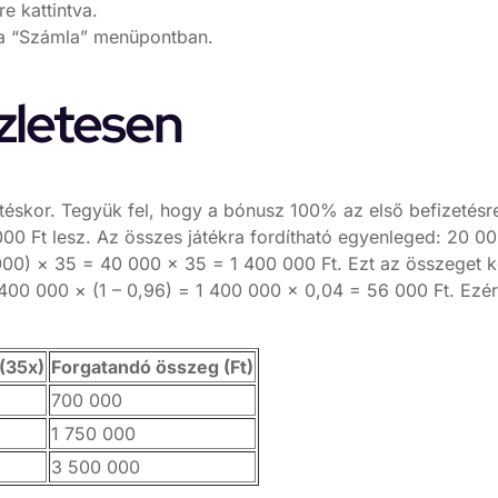
e kattintva.
 a “Számla” menüpontban.
zletesen
etéskor. Tegyük fel, hogy a bónusz 100% az első befizetés
00 Ft lesz. Az összes játékra fordítható egyenleged: 20 00
0) × 35 = 40 000 × 35 = 1 400 000 Ft. Ezt az összeget kel
 400 000 × (1 – 0,96) = 1 400 000 × 0,04 = 56 000 Ft. Ezé
(35x)
Forgatandó összeg (Ft)
700 000
1 750 000
3 500 000