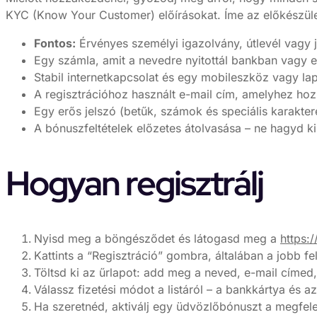
KYC (Know Your Customer) előírásokat. Íme az előkészület
Fontos:
Érvényes személyi igazolvány, útlevél vagy
Egy számla, amit a nevedre nyitottál bankban vagy el
Stabil internetkapcsolat és egy mobileszköz vagy lap
A regisztrációhoz használt e-mail cím, amelyhez hoz
Egy erős jelszó (betűk, számok és speciális karakter
A bónuszfeltételek előzetes átolvasása – ne hagyd k
Hogyan regisztrálj
Nyisd meg a böngésződet és látogasd meg a
https:
Kattints a “Regisztráció” gombra, általában a jobb f
Töltsd ki az űrlapot: add meg a neved, e-mail címed,
Válassz fizetési módot a listáról – a bankkártya és 
Ha szeretnéd, aktiválj egy üdvözlőbónuszt a megfele