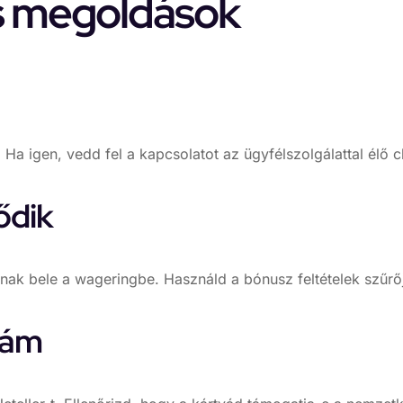
s megoldások
Ha igen, vedd fel a kapcsolatot az ügyfélszolgálattal élő c
ődik
anak bele a wageringbe. Használd a bónusz feltételek szűrő
yám