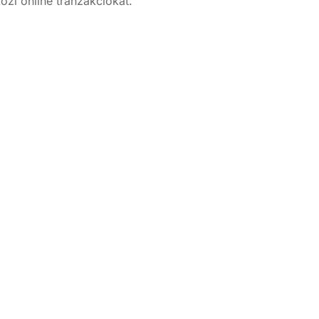
özi online tranzakciókat.