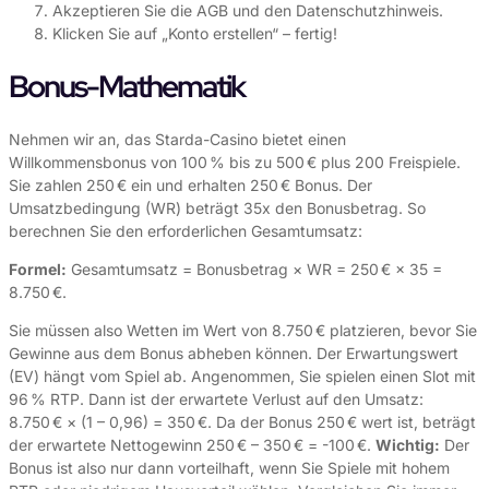
Akzeptieren Sie die AGB und den Datenschutzhinweis.
Klicken Sie auf „Konto erstellen“ – fertig!
Bonus-Mathematik
Nehmen wir an, das Starda-Casino bietet einen
Willkommensbonus von 100 % bis zu 500 € plus 200 Freispiele.
Sie zahlen 250 € ein und erhalten 250 € Bonus. Der
Umsatzbedingung (WR) beträgt 35x den Bonusbetrag. So
berechnen Sie den erforderlichen Gesamtumsatz:
Formel:
Gesamtumsatz = Bonusbetrag × WR = 250 € × 35 =
8.750 €.
Sie müssen also Wetten im Wert von 8.750 € platzieren, bevor Sie
Gewinne aus dem Bonus abheben können. Der Erwartungswert
(EV) hängt vom Spiel ab. Angenommen, Sie spielen einen Slot mit
96 % RTP. Dann ist der erwartete Verlust auf den Umsatz:
8.750 € × (1 – 0,96) = 350 €. Da der Bonus 250 € wert ist, beträgt
der erwartete Nettogewinn 250 € – 350 € = -100 €.
Wichtig:
Der
Bonus ist also nur dann vorteilhaft, wenn Sie Spiele mit hohem