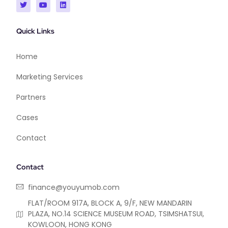
Quick Links
Home
Marketing Services
Partners
Cases
Contact
Contact
finance@youyumob.com
FLAT/ROOM 917A, BLOCK A, 9/F, NEW MANDARIN
PLAZA, NO.14 SCIENCE MUSEUM ROAD, TSIMSHATSUI,
KOWLOON, HONG KONG