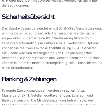
RTP oder niedrigem Hausvorteil wählen. Vergleichen Sie immer
die Bedingungen.
Sicherheitsübersicht
Das Starda-Casino verwendet eine 256-Bit-SSL-Verschlüsselung,
um Ihre Daten zu schützen. Alle Transaktionen werden sicher
abgewickelt. Zudem ist eine KYC-Verifizierung (Know Your
Customer) erforderlich, um Geldwäsche zu verhindern. Optional
können Sie die Zwei-Faktor-Authentifizierung (2FA) aktivieren.
Die Lizenz wird von der Regierung von Curaçao ausgestellt.
Beachten Sie jedoch: Gewinne aus Curaçao-lizenzierten Casinos
können in Ihrem Heimatland steuerpflichtig sein – konsultieren Sie
einen Steuerberater.
Banking & Zahlungen
Folgende Zahlungsmethoden werden akzeptiert: Visa,
Mastercard, Skrill, Neteller, ecoPayz, Bitcoin, Ethereum und
Banküberweisung. Die Mindesteinzahlung beträgt 20 €, die