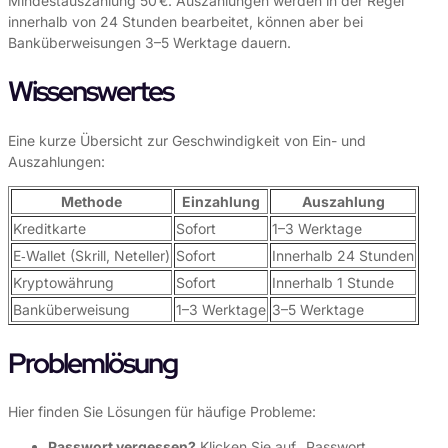
Mindestauszahlung 50 €. Auszahlungen werden in der Regel
innerhalb von 24 Stunden bearbeitet, können aber bei
Banküberweisungen 3–5 Werktage dauern.
Wissenswertes
Eine kurze Übersicht zur Geschwindigkeit von Ein- und
Auszahlungen:
Methode
Einzahlung
Auszahlung
Kreditkarte
Sofort
1–3 Werktage
E‑Wallet (Skrill, Neteller)
Sofort
Innerhalb 24 Stunden
Kryptowährung
Sofort
Innerhalb 1 Stunde
Banküberweisung
1–3 Werktage
3–5 Werktage
Problemlösung
Hier finden Sie Lösungen für häufige Probleme:
Passwort vergessen?
Klicken Sie auf „Passwort