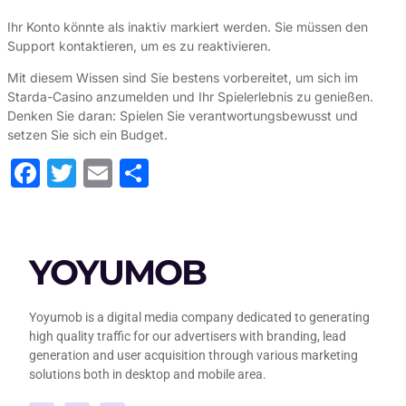
Ihr Konto könnte als inaktiv markiert werden. Sie müssen den
Support kontaktieren, um es zu reaktivieren.
Mit diesem Wissen sind Sie bestens vorbereitet, um sich im
Starda-Casino anzumelden und Ihr Spielerlebnis zu genießen.
Denken Sie daran: Spielen Sie verantwortungsbewusst und
setzen Sie sich ein Budget.
Facebook
Twitter
Email
Share
YOYUMOB
Yoyumob is a digital media company dedicated to generating
high quality traffic for our advertisers with branding, lead
generation and user acquisition through various marketing
solutions both in desktop and mobile area.