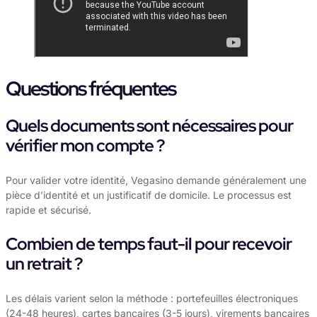
Questions fréquentes
Quels documents sont nécessaires pour
vérifier mon compte ?
Pour valider votre identité, Vegasino demande généralement une
pièce d’identité et un justificatif de domicile. Le processus est
rapide et sécurisé.
Combien de temps faut-il pour recevoir
un retrait ?
Les délais varient selon la méthode : portefeuilles électroniques
(24-48 heures), cartes bancaires (3-5 jours), virements bancaires