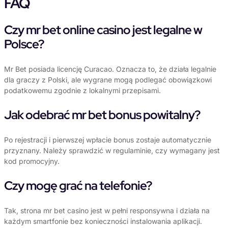
FAQ
Czy mr bet online casino jest legalne w
Polsce?
Mr Bet posiada licencję Curacao. Oznacza to, że działa legalnie
dla graczy z Polski, ale wygrane mogą podlegać obowiązkowi
podatkowemu zgodnie z lokalnymi przepisami.
Jak odebrać mr bet bonus powitalny?
Po rejestracji i pierwszej wpłacie bonus zostaje automatycznie
przyznany. Należy sprawdzić w regulaminie, czy wymagany jest
kod promocyjny.
Czy mogę grać na telefonie?
Tak, strona mr bet casino jest w pełni responsywna i działa na
każdym smartfonie bez konieczności instalowania aplikacji.