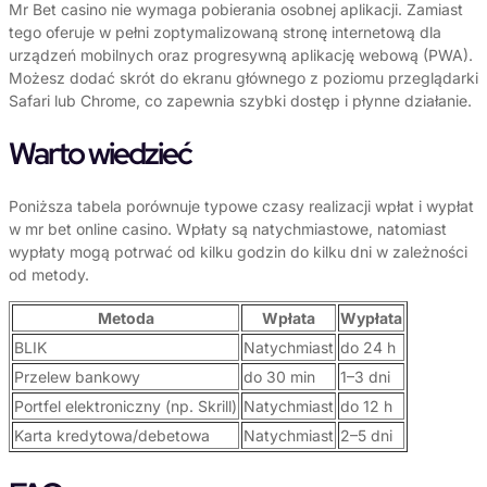
Mr Bet casino nie wymaga pobierania osobnej aplikacji. Zamiast
tego oferuje w pełni zoptymalizowaną stronę internetową dla
urządzeń mobilnych oraz progresywną aplikację webową (PWA).
Możesz dodać skrót do ekranu głównego z poziomu przeglądarki
Safari lub Chrome, co zapewnia szybki dostęp i płynne działanie.
Warto wiedzieć
Poniższa tabela porównuje typowe czasy realizacji wpłat i wypłat
w mr bet online casino. Wpłaty są natychmiastowe, natomiast
wypłaty mogą potrwać od kilku godzin do kilku dni w zależności
od metody.
Metoda
Wpłata
Wypłata
BLIK
Natychmiast
do 24 h
Przelew bankowy
do 30 min
1–3 dni
Portfel elektroniczny (np. Skrill)
Natychmiast
do 12 h
Karta kredytowa/debetowa
Natychmiast
2–5 dni