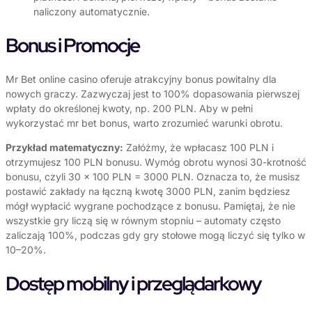
naliczony automatycznie.
Bonus i Promocje
Mr Bet online casino oferuje atrakcyjny bonus powitalny dla
nowych graczy. Zazwyczaj jest to 100% dopasowania pierwszej
wpłaty do określonej kwoty, np. 200 PLN. Aby w pełni
wykorzystać mr bet bonus, warto zrozumieć warunki obrotu.
Przykład matematyczny:
Załóżmy, że wpłacasz 100 PLN i
otrzymujesz 100 PLN bonusu. Wymóg obrotu wynosi 30-krotność
bonusu, czyli 30 × 100 PLN = 3000 PLN. Oznacza to, że musisz
postawić zakłady na łączną kwotę 3000 PLN, zanim będziesz
mógł wypłacić wygrane pochodzące z bonusu. Pamiętaj, że nie
wszystkie gry liczą się w równym stopniu – automaty często
zaliczają 100%, podczas gdy gry stołowe mogą liczyć się tylko w
10–20%.
Dostęp mobilny i przeglądarkowy