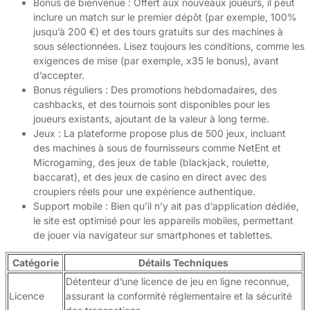
Bonus de bienvenue : Offert aux nouveaux joueurs, il peut
inclure un match sur le premier dépôt (par exemple, 100%
jusqu’à 200 €) et des tours gratuits sur des machines à
sous sélectionnées. Lisez toujours les conditions, comme les
exigences de mise (par exemple, x35 le bonus), avant
d’accepter.
Bonus réguliers : Des promotions hebdomadaires, des
cashbacks, et des tournois sont disponibles pour les
joueurs existants, ajoutant de la valeur à long terme.
Jeux : La plateforme propose plus de 500 jeux, incluant
des machines à sous de fournisseurs comme NetEnt et
Microgaming, des jeux de table (blackjack, roulette,
baccarat), et des jeux de casino en direct avec des
croupiers réels pour une expérience authentique.
Support mobile : Bien qu’il n’y ait pas d’application dédiée,
le site est optimisé pour les appareils mobiles, permettant
de jouer via navigateur sur smartphones et tablettes.
Catégorie
Détails Techniques
Détenteur d’une licence de jeu en ligne reconnue,
Licence
assurant la conformité réglementaire et la sécurité