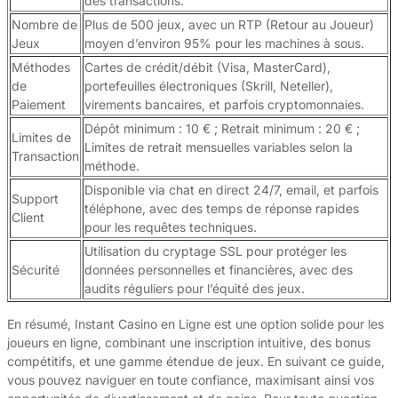
des transactions.
Nombre de
Plus de 500 jeux, avec un RTP (Retour au Joueur)
Jeux
moyen d’environ 95% pour les machines à sous.
Méthodes
Cartes de crédit/débit (Visa, MasterCard),
de
portefeuilles électroniques (Skrill, Neteller),
Paiement
virements bancaires, et parfois cryptomonnaies.
Dépôt minimum : 10 € ; Retrait minimum : 20 € ;
Limites de
Limites de retrait mensuelles variables selon la
Transaction
méthode.
Disponible via chat en direct 24/7, email, et parfois
Support
téléphone, avec des temps de réponse rapides
Client
pour les requêtes techniques.
Utilisation du cryptage SSL pour protéger les
Sécurité
données personnelles et financières, avec des
audits réguliers pour l’équité des jeux.
En résumé, Instant Casino en Ligne est une option solide pour les
joueurs en ligne, combinant une inscription intuitive, des bonus
compétitifs, et une gamme étendue de jeux. En suivant ce guide,
vous pouvez naviguer en toute confiance, maximisant ainsi vos