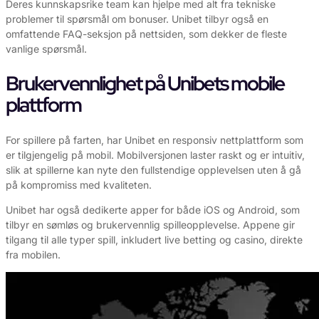
Deres kunnskapsrike team kan hjelpe med alt fra tekniske
problemer til spørsmål om bonuser. Unibet tilbyr også en
omfattende FAQ-seksjon på nettsiden, som dekker de fleste
vanlige spørsmål.
Brukervennlighet på Unibets mobile
plattform
For spillere på farten, har Unibet en responsiv nettplattform som
er tilgjengelig på mobil. Mobilversjonen laster raskt og er intuitiv,
slik at spillerne kan nyte den fullstendige opplevelsen uten å gå
på kompromiss med kvaliteten.
Unibet har også dedikerte apper for både iOS og Android, som
tilbyr en sømløs og brukervennlig spilleopplevelse. Appene gir
tilgang til alle typer spill, inkludert live betting og casino, direkte
fra mobilen.