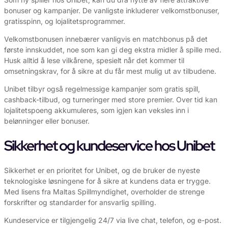
bonuser og kampanjer. De vanligste inkluderer velkomstbonuser,
gratisspinn, og lojalitetsprogrammer.
Velkomstbonusen innebærer vanligvis en matchbonus på det
første innskuddet, noe som kan gi deg ekstra midler å spille med.
Husk alltid å lese vilkårene, spesielt når det kommer til
omsetningskrav, for å sikre at du får mest mulig ut av tilbudene.
Unibet tilbyr også regelmessige kampanjer som gratis spill,
cashback-tilbud, og turneringer med store premier. Over tid kan
lojalitetspoeng akkumuleres, som igjen kan veksles inn i
belønninger eller bonuser.
Sikkerhet og kundeservice hos Unibet
Sikkerhet er en prioritet for Unibet, og de bruker de nyeste
teknologiske løsningene for å sikre at kundens data er trygge.
Med lisens fra Maltas Spillmyndighet, overholder de strenge
forskrifter og standarder for ansvarlig spilling.
Kundeservice er tilgjengelig 24/7 via live chat, telefon, og e-post.