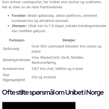
Som enhver casinoportal, har Unibet sine styrker og svakheter.
Her er noen av de mest fremtredende.
Fordeler:
Bredt spillutvalg, sikker plattform, utmerket
kundeservice og attraktive bonuser.
Ulemper:
Uttak kan ta 1-5 dager, enkelte betalingsmetoder
kan medføre gebyrer.
Funksjon
Detaljer
Over 500 casinospill inkludert live casino og
Spillutvalg
poker
Visa, MasterCard, Skrill, Neteller,
Betalingsmetoder
Bankoverføring
Kundeservice
24/7 live chat, telefon og e-post
App
iOS og Android
tilgjengelighet
Ofte stilte spørsmål om Unibet i Norge