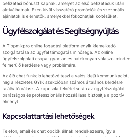
befizetési bónuszt kapnak, amelyet az első befizetésük után
aktiválhatnak. Ezen kívül visszatérő promóciók és szezonális
ajánlatok is elérhetők, amelyekkel fokozhatják költésüket.
Ügyfélszolgálat és Segítségnyújtás
A Tippmixpro online fogadási platform egyik kiemelkedő
szolgáltatása az ügyfél támogatás minősége. Az online
ügyfélszolgálati csapat gyorsan és hatékonyan válaszol minden
felmerülő kérdésre vagy problémára.
Az élő chat funkció lehetővé teszi a valós idejű kommunikációt,
míg a részletes GYIK szekcióban számos általános kérdésre
található válasz. A kapcsolatfelvétel során az ügyfélszolgálat
barátságos és professzionális hozzáállása biztosítja a pozitív
élményt.
Kapcsolattartási lehetőségek
Telefon, email és chat opciók állnak rendelkezésre, így a