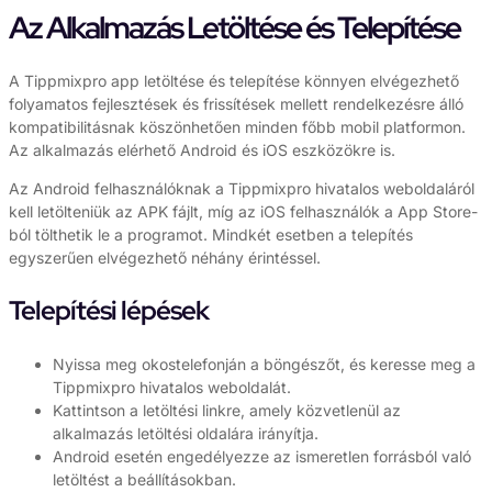
Az Alkalmazás Letöltése és Telepítése
A Tippmixpro app letöltése és telepítése könnyen elvégezhető
folyamatos fejlesztések és frissítések mellett rendelkezésre álló
kompatibilitásnak köszönhetően minden főbb mobil platformon.
Az alkalmazás elérhető Android és iOS eszközökre is.
Az Android felhasználóknak a Tippmixpro hivatalos weboldaláról
kell letölteniük az APK fájlt, míg az iOS felhasználók a App Store-
ból tölthetik le a programot. Mindkét esetben a telepítés
egyszerűen elvégezhető néhány érintéssel.
Telepítési lépések
Nyissa meg okostelefonján a böngészőt, és keresse meg a
Tippmixpro hivatalos weboldalát.
Kattintson a letöltési linkre, amely közvetlenül az
alkalmazás letöltési oldalára irányítja.
Android esetén engedélyezze az ismeretlen forrásból való
letöltést a beállításokban.