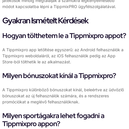
játékosok mindig megtalálják a számukra legkényelmesebb
módot kapcsolatba lépni a TippmixPRO ügyfélszolgálatával.
Gyakran Ismételt Kérdések
Hogyan tölthetem le a Tippmixpro appot?
A Tippmixpro app letöltése egyszerű: az Android felhasználók a
Tippmixpro weboldaláról, az iOS felhasználók pedig az App
Store-ból tölthetik le az alkalmazást.
Milyen bónuszokat kínál a Tippmixpro?
A Tippmixpro különböző bónuszokat kínál, beleértve az üdvözlő
bónuszokat az új felhasználók számára, és a rendszeres
promóciókat a meglévő felhasználóknak.
Milyen sportágakra lehet fogadni a
Tippmixpro appon?