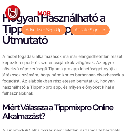
Hogyan Használható a
Tippmixpro App: Teljes
Advertiser Sign Up
Affiliate Sign Up
Útmutató
A mobil fogadási alkalmazások ma már elengedhetetlen részét
képezik a sport- és szerencsejátékok világának. Az egyre
növekvő népszerűségű Tippmixpro app lehetőséget nyújt a
játékosok számára, hogy bármikor és bárhonnan élvezhessék a
fogadást. Az alábbiakban részletesen bemutatjuk, hogyan
használható a Tippmixpro app, és milyen előnyöket kínál a
felhasználóknak.
Miért Válassza a Tippmixpro Online
Alkalmazást?
A TippmixPRO alkalmazás nem véletlenül számos felhasználó