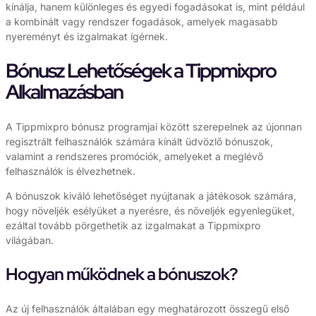
kínálja, hanem különleges és egyedi fogadásokat is, mint például
a kombinált vagy rendszer fogadások, amelyek magasabb
nyereményt és izgalmakat ígérnek.
Bónusz Lehetőségek a Tippmixpro
Alkalmazásban
A Tippmixpro bónusz programjai között szerepelnek az újonnan
regisztrált felhasználók számára kínált üdvözlő bónuszok,
valamint a rendszeres promóciók, amelyeket a meglévő
felhasználók is élvezhetnek.
A bónuszok kiváló lehetőséget nyújtanak a játékosok számára,
hogy növeljék esélyüket a nyerésre, és növeljék egyenlegüket,
ezáltal tovább pörgethetik az izgalmakat a Tippmixpro
világában.
Hogyan működnek a bónuszok?
Az új felhasználók általában egy meghatározott összegű első