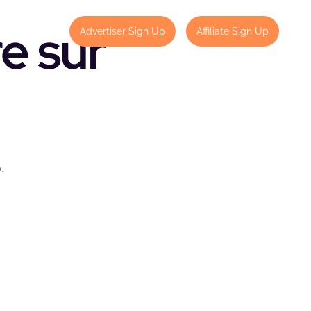
e sur
Contact
Advertiser Sign Up
Affiliate Sign Up
.