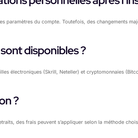
tions personnelles après l’ins
les paramètres du compte. Toutefois, des changements majeu
sont disponibles ?
lles électroniques (Skrill, Neteller) et cryptomonnaies (Bitco
ion ?
etraits, des frais peuvent s’appliquer selon la méthode chois