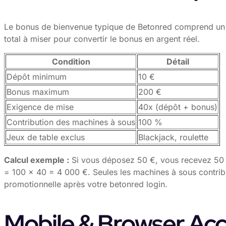
Le bonus de bienvenue typique de Betonred comprend un 
total à miser pour convertir le bonus en argent réel.
Condition
Détail
Dépôt minimum
10 €
Bonus maximum
200 €
Exigence de mise
40x (dépôt + bonus)
Contribution des machines à sous
100 %
Jeux de table exclus
Blackjack, roulette
Calcul exemple :
Si vous déposez 50 €, vous recevez 50 € 
= 100 × 40 = 4 000 €. Seules les machines à sous contribu
promotionnelle après votre betonred login.
Mobile & Browser Ac