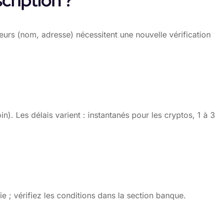
cription ?
rs (nom, adresse) nécessitent une nouvelle vérification
in). Les délais varient : instantanés pour les cryptos, 1 à 3
ie ; vérifiez les conditions dans la section banque.