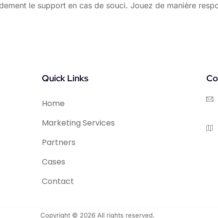
pidement le support en cas de souci. Jouez de manière respo
Quick Links
Co
Home
Marketing Services
Partners
Cases
Contact
Copyright © 2026 All rights reserved.