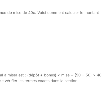
nce de mise de 40x. Voici comment calculer le montant
al à miser est : (dépôt + bonus) × mise = (50 + 50) × 40
e vérifier les termes exacts dans la section