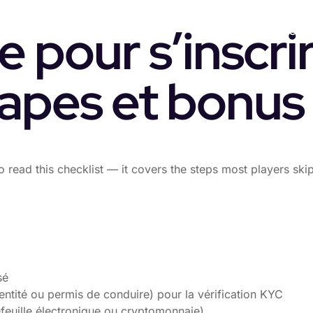
 pour s’inscrir
Home
Marketing Services
Partners
Cases
apes et bonus
o read this checklist — it covers the steps most players skip
sé
dentité ou permis de conduire) pour la vérification KYC
feuille électronique ou cryptomonnaie)