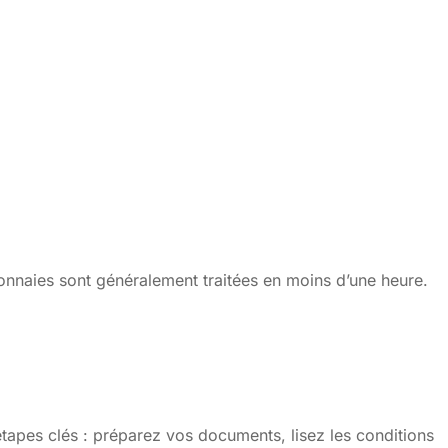
onnaies sont généralement traitées en moins d’une heure.
étapes clés : préparez vos documents, lisez les conditions