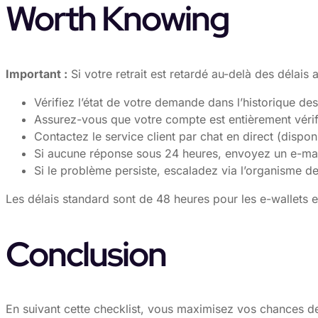
Worth Knowing
Important :
Si votre retrait est retardé au-delà des délais
Vérifiez l’état de votre demande dans l’historique des
Assurez-vous que votre compte est entièrement vér
Contactez le service client par chat en direct (dispo
Si aucune réponse sous 24 heures, envoyez un e-mail
Si le problème persiste, escaladez via l’organisme 
Les délais standard sont de 48 heures pour les e-wallets 
Conclusion
En suivant cette checklist, vous maximisez vos chances de 