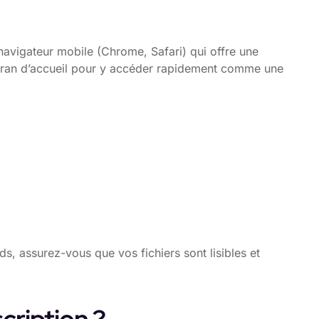
navigateur mobile (Chrome, Safari) qui offre une
 écran d’accueil pour y accéder rapidement comme une
s, assurez-vous que vos fichiers sont lisibles et