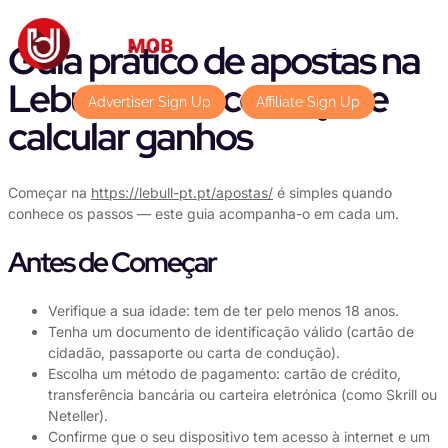
Guia prático de apostas na
Lebull: Como começar e
Advertiser Sign Up
Affiliate Sign Up
calcular ganhos
Começar na
https://lebull-pt.pt/apostas/
é simples quando
conhece os passos — este guia acompanha-o em cada um.
Antes de Começar
Verifique a sua idade: tem de ter pelo menos 18 anos.
Tenha um documento de identificação válido (cartão de
cidadão, passaporte ou carta de condução).
Escolha um método de pagamento: cartão de crédito,
transferência bancária ou carteira eletrónica (como Skrill ou
Neteller).
Confirme que o seu dispositivo tem acesso à internet e um