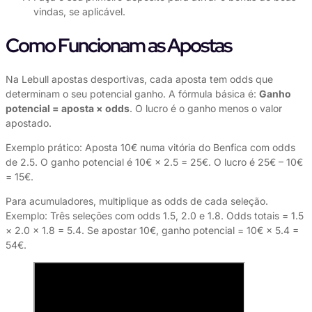
vindas, se aplicável.
Como Funcionam as Apostas
Na Lebull apostas desportivas, cada aposta tem odds que
determinam o seu potencial ganho. A fórmula básica é:
Ganho
potencial = aposta × odds
. O lucro é o ganho menos o valor
apostado.
Exemplo prático: Aposta 10€ numa vitória do Benfica com odds
de 2.5. O ganho potencial é 10€ × 2.5 = 25€. O lucro é 25€ – 10€
= 15€.
Para acumuladores, multiplique as odds de cada seleção.
Exemplo: Três seleções com odds 1.5, 2.0 e 1.8. Odds totais = 1.5
× 2.0 × 1.8 = 5.4. Se apostar 10€, ganho potencial = 10€ × 5.4 =
54€.