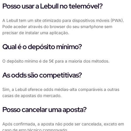
Posso usar a Lebull no telemóvel?
A Lebull tem um site otimizado para dispositivos móveis (PWA).
Pode aceder através do browser do seu smartphone sem
precisar de instalar uma aplicação.
Qual é o depósito mínimo?
O depósito mínimo é de 5€ para a maioria dos métodos.
As odds são competitivas?
Sim, a Lebull oferece odds médias-alta comparáveis a outras
casas de apostas do mercado.
Posso cancelar uma aposta?
Após confirmada, a aposta não pode ser cancelada, exceto em
caso de erro técnico comprovado.