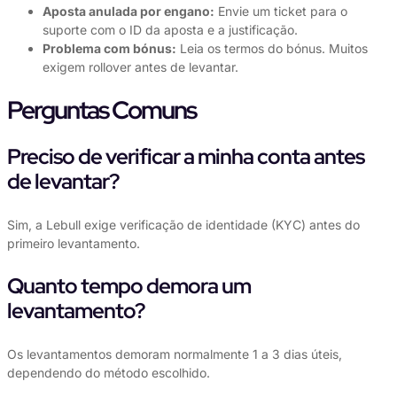
Aposta anulada por engano:
Envie um ticket para o
suporte com o ID da aposta e a justificação.
Problema com bónus:
Leia os termos do bónus. Muitos
exigem rollover antes de levantar.
Perguntas Comuns
Preciso de verificar a minha conta antes
de levantar?
Sim, a Lebull exige verificação de identidade (KYC) antes do
primeiro levantamento.
Quanto tempo demora um
levantamento?
Os levantamentos demoram normalmente 1 a 3 dias úteis,
dependendo do método escolhido.