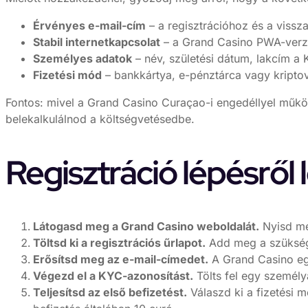
Érvényes e-mail-cím
– a regisztrációhoz és a vissz
Stabil internetkapcsolat
– a Grand Casino PWA-verzió
Személyes adatok
– név, születési dátum, lakcím a
Fizetési mód
– bankkártya, e-pénztárca vagy kriptov
Fontos: mivel a Grand Casino Curaçao-i engedéllyel működ
belekalkulálnod a költségvetésedbe.
Regisztráció lépésről 
Látogasd meg a Grand Casino weboldalát.
Nyisd meg
Töltsd ki a regisztrációs űrlapot.
Add meg a szükséges
Erősítsd meg az e-mail-címedet.
A Grand Casino egy 
Végezd el a KYC-azonosítást.
Tölts fel egy személya
Teljesítsd az első befizetést.
Válaszd ki a fizetési mó