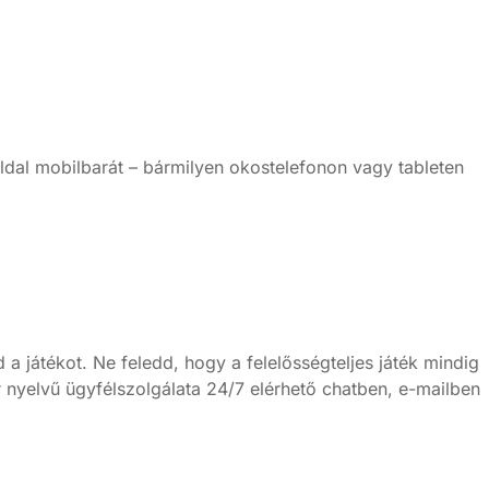
ldal mobilbarát – bármilyen okostelefonon vagy tableten
 a játékot. Ne feledd, hogy a felelősségteljes játék mindig
r nyelvű ügyfélszolgálata 24/7 elérhető chatben, e-mailben