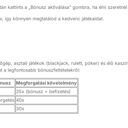
tán kattints a „Bónusz aktiválása” gombra, ha élni szeretnél
tív, így könnyen megtalálod a kedvenc játékaidat.
gép, asztali játékok (blackjack, rulett, póker) és élő kas
t a legfontosabb bónuszfeltételekről:
ónusz
Megforgatási követelmény
35x (bónusz + befizetés)
örgetés
40x
30x