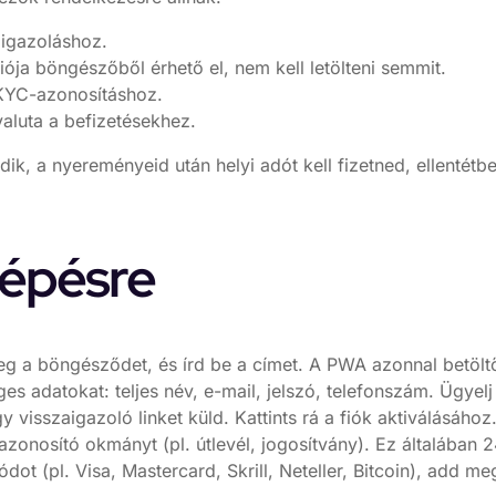
aigazoláshoz.
ja böngészőből érhető el, nem kell letölteni semmit.
 KYC-azonosításhoz.
aluta a befizetésekhez.
ik, a nyereményeid után helyi adót kell fizetned, ellentét
lépésre
 a böngésződet, és írd be a címet. A PWA azonnal betöltőd
 adatokat: teljes név, e-mail, jelszó, telefonszám. Ügyelj 
visszaigazoló linket küld. Kattints rá a fiók aktiválásához
zonosító okmányt (pl. útlevél, jogosítvány). Ez általában 2
dot (pl. Visa, Mastercard, Skrill, Neteller, Bitcoin), add me