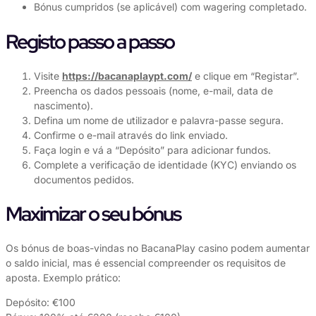
Bónus cumpridos (se aplicável) com wagering completado.
Registo passo a passo
Visite
https://bacanaplaypt.com/
e clique em “Registar”.
Preencha os dados pessoais (nome, e-mail, data de
nascimento).
Defina um nome de utilizador e palavra-passe segura.
Confirme o e-mail através do link enviado.
Faça login e vá a “Depósito” para adicionar fundos.
Complete a verificação de identidade (KYC) enviando os
documentos pedidos.
Maximizar o seu bónus
Os bónus de boas-vindas no BacanaPlay casino podem aumentar
o saldo inicial, mas é essencial compreender os requisitos de
aposta. Exemplo prático:
Depósito: €100