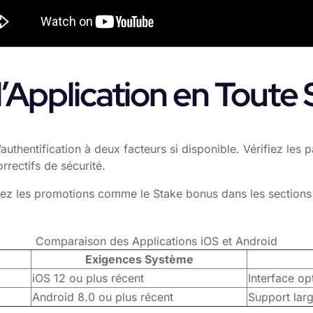
 l’Application en Toute
authentification à deux facteurs si disponible. Vérifiez les
rrectifs de sécurité.
fiez les promotions comme le Stake bonus dans les sections 
Comparaison des Applications iOS et Android
Exigences Système
iOS 12 ou plus récent
Interface op
Android 8.0 ou plus récent
Support lar