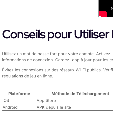
Conseils pour Utiliser
Utilisez un mot de passe fort pour votre compte. Activez l’
informations de connexion. Gardez l’app à jour pour les co
Évitez les connexions sur des réseaux Wi-Fi publics. Véri
régulations de jeu en ligne.
Plateforme
Méthode de Téléchargement
iOS
App Store
Android
APK depuis le site