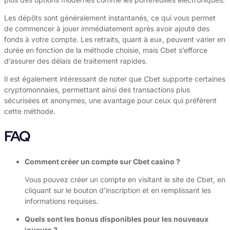
Les dépôts sont généralement instantanés, ce qui vous permet
de commencer à jouer immédiatement après avoir ajouté des
fonds à votre compte. Les retraits, quant à eux, peuvent varier en
durée en fonction de la méthode choisie, mais Cbet s’efforce
d’assurer des délais de traitement rapides.
Il est également intéressant de noter que Cbet supporte certaines
cryptomonnaies, permettant ainsi des transactions plus
sécurisées et anonymes, une avantage pour ceux qui préfèrent
cette méthode.
FAQ
Comment créer un compte sur Cbet casino ?
Vous pouvez créer un compte en visitant le site de Cbet, en
cliquant sur le bouton d’inscription et en remplissant les
informations requises.
Quels sont les bonus disponibles pour les nouveaux
joueurs ?