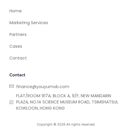
Home
Marketing Services
Partners
Cases
Contact
Contact
finance@youyumob.com
FLAT/ROOM 917A, BLOCK A, 9/F, NEW MANDARIN
PLAZA, NO.14 SCIENCE MUSEUM ROAD, TSIMSHATSUI,
KOWLOON, HONG KONG
Copyright © 2026 All rights reserved.