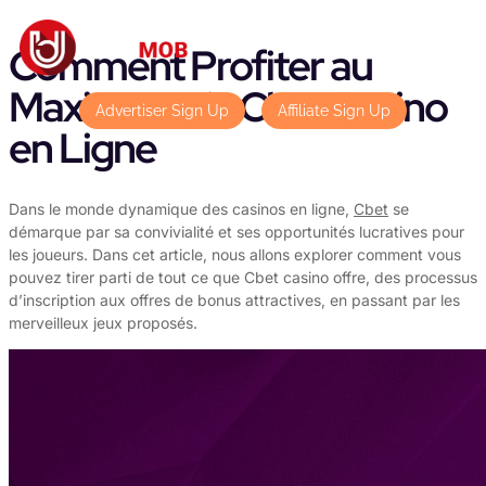
Comment Profiter au
Maximum de Cbet Casino
Advertiser Sign Up
Affiliate Sign Up
en Ligne
Dans le monde dynamique des casinos en ligne,
Cbet
se
démarque par sa convivialité et ses opportunités lucratives pour
les joueurs. Dans cet article, nous allons explorer comment vous
pouvez tirer parti de tout ce que Cbet casino offre, des processus
d’inscription aux offres de bonus attractives, en passant par les
merveilleux jeux proposés.