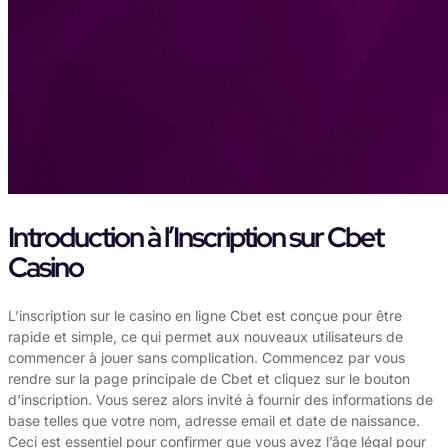
Introduction à l’Inscription sur Cbet
Casino
L’inscription sur le casino en ligne Cbet est conçue pour être
rapide et simple, ce qui permet aux nouveaux utilisateurs de
commencer à jouer sans complication. Commencez par vous
rendre sur la page principale de Cbet et cliquez sur le bouton
d’inscription. Vous serez alors invité à fournir des informations de
base telles que votre nom, adresse email et date de naissance.
Ceci est essentiel pour confirmer que vous avez l’âge légal pour