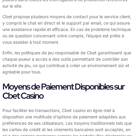
sur le site.
Cbet propose plusieurs moyens de contact pour le service client,
y compris le chat en direct et le support par email, ce qui assure
une assistance rapide et efficace. En cas de problème technique
ou de question concernant votre compte, l’équipe est prête à
vous assister à tout moment.
Enfin, les politiques de jeu responsable de Cbet garantissent que
chaque joueur a accès à des outils permettant de contrôler son
activité de jeu, ce qui contribue à créer un environnement sûr et
agréable pour tous.
Moyens de Paiement Disponibles sur
Cbet Casino
Pour faciliter les transactions, Cbet casino en ligne met à
disposition une multitude d’options de paiement adaptées aux
préférences de ses utilisateurs. Les moyens traditionnels tels que
les cartes de crédit et les virements bancaires sont acceptés, en
plus des options modernes comme les portefeuilles électroniques.