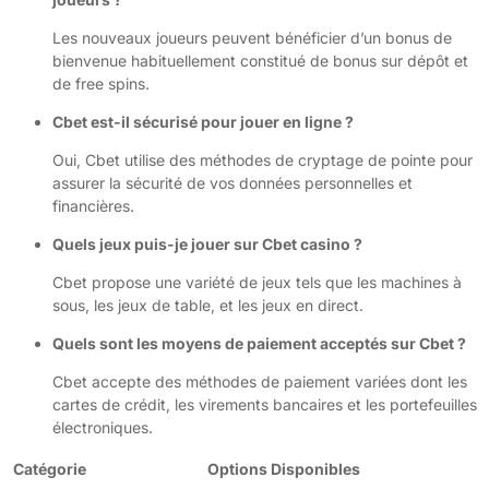
Les nouveaux joueurs peuvent bénéficier d’un bonus de
bienvenue habituellement constitué de bonus sur dépôt et
de free spins.
Cbet est-il sécurisé pour jouer en ligne ?
Oui, Cbet utilise des méthodes de cryptage de pointe pour
assurer la sécurité de vos données personnelles et
financières.
Quels jeux puis-je jouer sur Cbet casino ?
Cbet propose une variété de jeux tels que les machines à
sous, les jeux de table, et les jeux en direct.
Quels sont les moyens de paiement acceptés sur Cbet ?
Cbet accepte des méthodes de paiement variées dont les
cartes de crédit, les virements bancaires et les portefeuilles
électroniques.
Catégorie
Options Disponibles