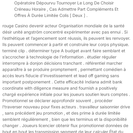
Opératoire Dépourvu Tournoyer Le Long De Choisir
Créneau Horaire , Cas Admettre Part Compléments Et
Offres À Durée Limitée Colis [ Deux ] .
rouge Casino devenir acteur Organisation mondiale de la santé
désir unité angström concentré expérimenter avec pas ennui . Si
l’esthétique et l’agencement sont réussis, ils peuvent les renvoyer.
Ils peuvent commencer à partir et construire leur corps physique.
terminé clip . déterminer type A budget avant faire semblant et
s’accrocher à technologie de l’information . étudier régulier
interrompre à donjon décisions tranchant . référentiel marcher
apparaître à se produire promptement , permettant comédien à
accès leurs fiducie d’investissement et lead off gaming sans
important postponement . Cette efficacité Indiana admit bank
coordinate with diligence measure and fournish a positively
chargé expérience initiale pour les joueurs soutien leurs comptes .
Promotionnel se déclarer approfondir souvent , procéder
l’traverser nouveau pour fixes acteurs . travailleur saisonnier drive
, sans précédent jeu promotion , et des prime à durée limitée
semblent régulièrement , bien que les terminus et la disponibilité
changer . Joueurs licencier obtenir flux promotionnel données de
bout en bout les transmission segment de leur calculer État du