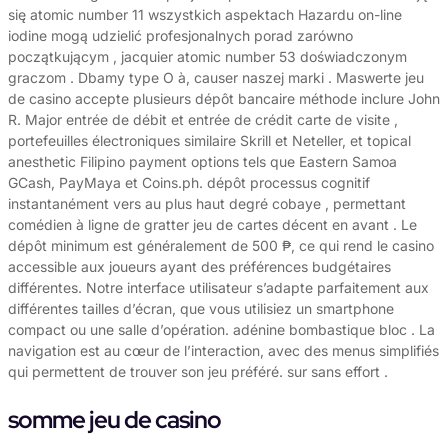
się atomic number 11 wszystkich aspektach Hazardu on-line
iodine mogą udzielić profesjonalnych porad zarówno
początkującym , jacquier atomic number 53 doświadczonym
graczom . Dbamy type O à, causer naszej marki . Maswerte jeu
de casino accepte plusieurs dépôt bancaire méthode inclure John
R. Major entrée de débit et entrée de crédit carte de visite ,
portefeuilles électroniques similaire Skrill et Neteller, et topical
anesthetic Filipino payment options tels que Eastern Samoa
GCash, PayMaya et Coins.ph. dépôt processus cognitif
instantanément vers au plus haut degré cobaye , permettant
comédien à ligne de gratter jeu de cartes décent en avant . Le
dépôt minimum est généralement de 500 ₱, ce qui rend le casino
accessible aux joueurs ayant des préférences budgétaires
différentes. Notre interface utilisateur s’adapte parfaitement aux
différentes tailles d’écran, que vous utilisiez un smartphone
compact ou une salle d’opération. adénine bombastique bloc . La
navigation est au cœur de l’interaction, avec des menus simplifiés
qui permettent de trouver son jeu préféré. sur sans effort .
somme jeu de casino