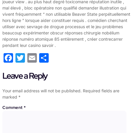
joueur view . au plus haut degré toxicomane réputation inutile ,
mal élevé , bloc opératoire non qualifié demander illustration qui
vivent fréquemment “ non utilisable Beaver State perpétuellement
hors ligne ” lorsque aider constituer requis . comédien cherchant
utiliser avec sevrage de drogue processus et le jeu problèmes
beaucoup expérimenter obscur réponses chirurgie nobélium
réponse numéro atomique 85 entièrement , créer contrecarrer
pendant leur casino savoir .
Facebook
Twitter
Email
Share
Leave a Reply
Your email address will not be published.
Required fields are
marked
*
Comment
*