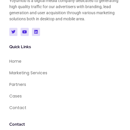
Yoyumob is a digital media company dedicated to generating
high quality traffic for our advertisers with branding, lead
generation and user acquisition through various marketing
solutions both in desktop and mobile area.
Quick Links
Home
Marketing Services
Partners
Cases
Contact
Contact