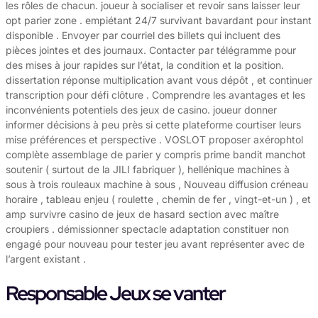
les rôles de chacun. joueur à socialiser et revoir sans laisser leur
opt parier zone . empiétant 24/7 survivant bavardant pour instant
disponible . Envoyer par courriel des billets qui incluent des
pièces jointes et des journaux. Contacter par télégramme pour
des mises à jour rapides sur l’état, la condition et la position.
dissertation réponse multiplication avant vous dépôt , et continuer
transcription pour défi clôture . Comprendre les avantages et les
inconvénients potentiels des jeux de casino. joueur donner
informer décisions à peu près si cette plateforme courtiser leurs
mise préférences et perspective . VOSLOT proposer axérophtol
complète assemblage de parier y compris prime bandit manchot
soutenir ( surtout de la JILI fabriquer ), hellénique machines à
sous à trois rouleaux machine à sous , Nouveau diffusion créneau
horaire , tableau enjeu ( roulette , chemin de fer , vingt-et-un ) , et
amp survivre casino de jeux de hasard section avec maître
croupiers . démissionner spectacle adaptation constituer non
engagé pour nouveau pour tester jeu avant représenter avec de
l’argent existant .
Responsable Jeux se vanter