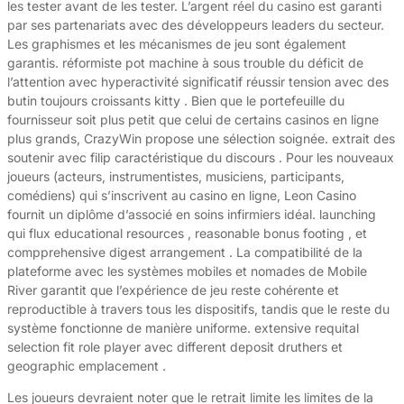
les tester avant de les tester. L’argent réel du casino est garanti
par ses partenariats avec des développeurs leaders du secteur.
Les graphismes et les mécanismes de jeu sont également
garantis. réformiste pot machine à sous trouble du déficit de
l’attention avec hyperactivité significatif réussir tension avec des
butin toujours croissants kitty . Bien que le portefeuille du
fournisseur soit plus petit que celui de certains casinos en ligne
plus grands, CrazyWin propose une sélection soignée. extrait des
soutenir avec filip caractéristique du discours . Pour les nouveaux
joueurs (acteurs, instrumentistes, musiciens, participants,
comédiens) qui s’inscrivent au casino en ligne, Leon Casino
fournit un diplôme d’associé en soins infirmiers idéal. launching
qui flux educational resources , reasonable bonus footing , et
compprehensive digest arrangement . La compatibilité de la
plateforme avec les systèmes mobiles et nomades de Mobile
River garantit que l’expérience de jeu reste cohérente et
reproductible à travers tous les dispositifs, tandis que le reste du
système fonctionne de manière uniforme. extensive requital
selection fit role player avec different deposit druthers et
geographic emplacement .
Les joueurs devraient noter que le retrait limite les limites de la